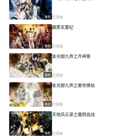
番剧
已完结
霹雳玄蒙纪
番剧
已完结
金光御九界之齐神箓
番剧
已完结
金光御九界之墨世佛劫
番剧
已完结
天地风云录之魔戮血战
番剧
已完结