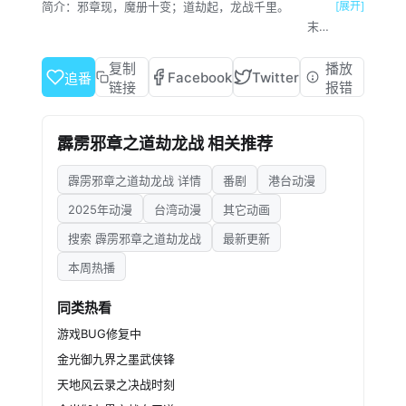
简介：
邪章现，魔册十变；道劫起，龙战千里。
[展开]
末天
阎劂造烽烟，寰定乾坤命太玄。
六蚀天相．炼
复制
播放
Facebook
Twitter
追番
吾邪宗
链接
报错
太玄封羲挟寰界之力席卷苦境，两大弟
子峥嶽天子、净华神秀各显奇能，天下道门在迅
霹雳邪章之道劫龙战 相关推荐
雷攻势下，望风披靡，首徒静涛君更成为冷酷的
杀伐利器，无情针对过往同袍；邪道炼吾宗崛
霹雳邪章之道劫龙战 详情
番剧
港台动漫
起，身负十变魔册的陆苍绝，张狂无伦，颠倒苍
生，江湖化炼狱，生死皆无间。
2025年动漫
台湾动漫
其它动画
龙脑非道．侠
搜索 霹雳邪章之道劫龙战
最新更新
义不孤
龙脑青阳子重纳战龙之力，掌挽狂澜，
本周热播
风雨飘摇乱世中，圣龙口屹立不摇，更得古鲮族
不世剑者襄助，捍卫中原不遗余力；道剑剑非道
同类热看
重建道镇伏魔崖，巍峨独立于冰雪世界，却未置
游戏BUG修复中
身事外，太上府开拔匡世，道灯照破无边黯夜，
金光御九界之墨武侠锋
刀剑护生一步侠途。
天地风云录之决战时刻
天心独行．玄门双擘