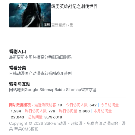
霹雳英雄战纪之刜伐世界
番剧
更新至第17集
番剧入口
最新更新
本周热播
高分番剧
动画剧场
常看分类
日韩动漫
国产动漫
奇幻番剧
战斗番剧
索引与互动
网站地图
Google Sitemap
Baidu Sitemap
留言求番
网站数据概况 -
最近活跃访客
19
今日访问人数
542
今日访问量
1,534
昨日访问人数
776
昨日访问量
2,606
本月访问量
22,043
总访问量
3,797,018
Copyright © 2026 SSRFun动漫 - 超级漫 - 免费高清动漫网站 · 漫
果 苹果CMS模板