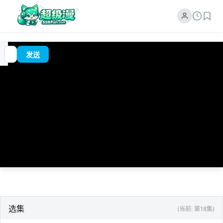
追
00:00
?
发送
番
/
0:00
选集
(当前: 第18集)