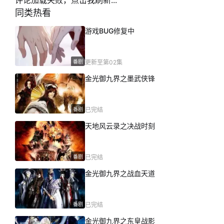
评论加载失败，点击我刷新...
落。多年之后，道门新星寂无初惊艳出世，来历
同类热看
成谜的他，竟身负圣武气息，为动荡不安武林再
添变数，道不尽的恩怨情仇，挥不去的刀剑风
游戏BUG修复中
云，欲知一连串精彩剧情，请勿错过霹雳布袋戏
最新强档──霹雳邪章之道劫龙战。
番剧
更新至第02集
金光御九界之墨武侠锋
番剧
已完结
天地风云录之决战时刻
番剧
已完结
金光御九界之战血天道
番剧
已完结
金光御九界之东皇战影