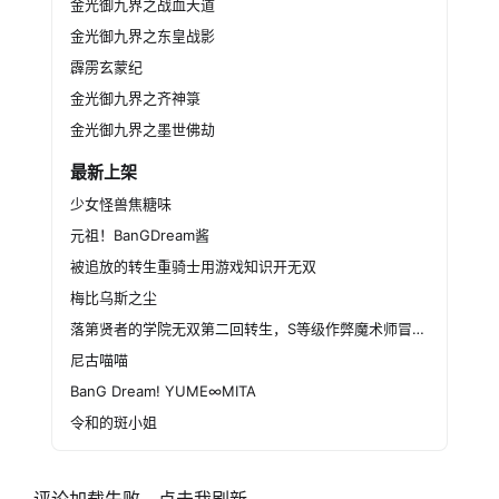
金光御九界之战血天道
六一天心垣，昔日道门正宗魁首，是道劫传说的
金光御九界之东皇战影
开端亦是终结之地，但宿怨仍在，恩仇未泯，垣
霹雳玄蒙纪
主云梦襄瑛，率领双宗别参辰、识天枢，誓要终
结太玄封羲的阴谋；面对滔天邪祸，神秘莫测的
金光御九界之齐神箓
独行道，不再独善其身，两大道派双双入世，成
金光御九界之墨世佛劫
为正道最有力的支柱。
最新上架
至人无己．天马宗一
少女怪兽焦糖味
至人．天下式，与太上府双府尊天极、地限
元祖！BanGDream酱
齐名同修的先天女道，过去因彼此修道理念不合
被追放的转生重骑士用游戏知识开无双
而分道扬镳，而今传奇归来，她的立场与图谋，
将左右中原道门的兴亡；凌虚七仙之首．天马宗
梅比乌斯之尘
一以超绝拔俗之姿涉身红尘，世有不平，道合天
落第贤者的学院无双第二回转生，S等级作弊魔术师冒险记
倪，同属七仙的旂小雨，也为了心中念想，卷入
尼古喵喵
道门干戈之中。
BanG Dream! YUME∞MITA
圣武魔刀．谁与争锋
久远
令和的斑小姐
之前，旷古道邪之战，道门叛徒楚玄羲窃取圣
武．末天钥，决战手持魔刀．阎劂无尽劫的道劫
天邪，最终双锋没入对方体内，两人也同时殒