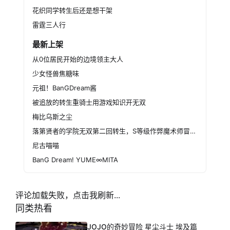
花织同学转生后还是想干架
雷霆三人行
最新上架
从0位居民开始的边境领主大人
少女怪兽焦糖味
元祖！BanGDream酱
被追放的转生重骑士用游戏知识开无双
梅比乌斯之尘
落第贤者的学院无双第二回转生，S等级作弊魔术师冒险记
尼古喵喵
BanG Dream! YUME∞MITA
评论加载失败，点击我刷新...
同类热看
JOJO的奇妙冒险 星尘斗士 埃及篇