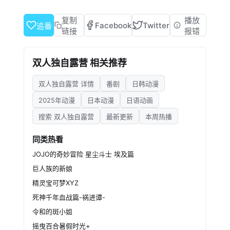
享受着独自一人的露营生活。
在一次露营结
复制
播放
Facebook
Twitter
追番
束后准备返回时，厳遇到了一个超新手的露营者
链接
报错
——草野雫。
虽然厳一开始并不情愿，但他还
双人独自露营 相关推荐
是与雫一起开始了“二人独自露营”！
厳安静的
双人独自露营 详情
番剧
日韩动漫
露营生活将会发生怎样的变化呢……
2025年动漫
日本动漫
日语动画
搜索 双人独自露营
最新更新
本周热播
同类热看
JOJO的奇妙冒险 星尘斗士 埃及篇
巨人族的新娘
精灵宝可梦XYZ
死神千年血战篇-祸进谭-
令和的斑小姐
摇曳百合暑假时光+