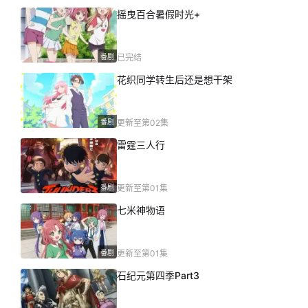
摇曳百合暑假时光+
番剧
已完结
花织同学转生后还是想干架
番剧
更新至第02集
雷霆三人行
番剧
更新至第01集
七米神物语
番剧
更新至第01集
石纪元第四季Part3