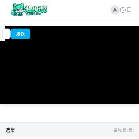
追
00:00
?
发送
番
/
0:00
选集
(当前: 第7集)