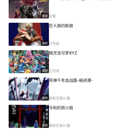
番剧
全集
巨人族的新娘
番剧
已完结
精灵宝可梦XYZ
番剧
已完结
死神千年血战篇-祸进谭-
番剧
更新至第01集
令和的斑小姐
番剧
更新至第01集