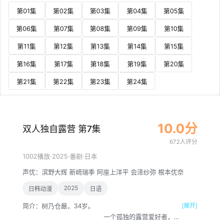
第01集
第02集
第03集
第04集
第05集
第06集
第07集
第08集
第09集
第10集
第11集
第12集
第13集
第14集
第15集
第16集
第17集
第18集
第19集
第20集
第21集
第22集
第23集
第24集
10.0分
双人独自露营 第7集
672人评分
·
2025
·
·
1002播放
番剧
日本
声优：
滨野大辉
新崎瑞季
阿座上洋平
会泽纱弥
根本优奈
2025
日韩动漫
日语
简介：
树乃仓厳，34岁。
[展开]
一个孤独的露营爱好者，