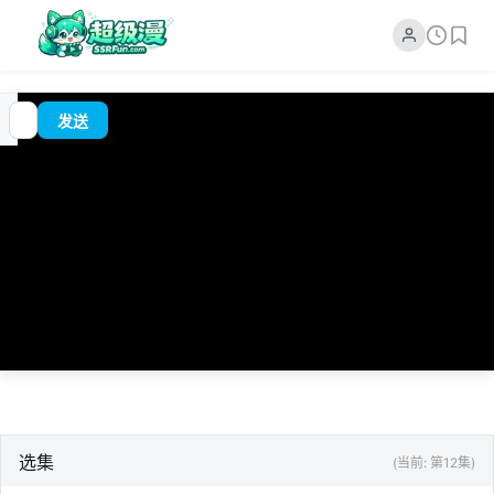
追
00:00
?
发送
番
/
0:00
选集
(当前: 第12集)