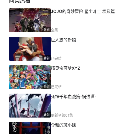
同类热看
JOJO的奇妙冒险 星尘斗士 埃及篇
番剧
全集
巨人族的新娘
番剧
已完结
精灵宝可梦XYZ
番剧
已完结
死神千年血战篇-祸进谭-
番剧
更新至第01集
令和的斑小姐