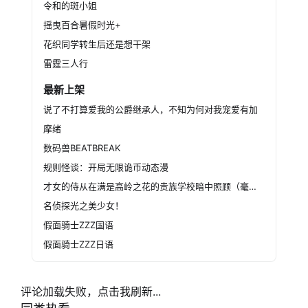
令和的斑小姐
摇曳百合暑假时光+
花织同学转生后还是想干架
雷霆三人行
最新上架
说了不打算爱我的公爵继承人，不知为何对我宠爱有加
摩绪
数码兽BEATBREAK
规则怪谈：开局无限诡币动态漫
才女的侍从在满是高岭之花的贵族学校暗中照顾（毫无生活自理能力的）学院第一大小姐
名侦探光之美少女！
假面骑士ZZZ国语
假面骑士ZZZ日语
评论加载失败，点击我刷新...