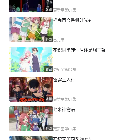
番剧
更新至第01集
摇曳百合暑假时光+
番剧
已完结
花织同学转生后还是想干架
番剧
更新至第02集
雷霆三人行
番剧
更新至第01集
七米神物语
番剧
更新至第01集
石纪元第四季Part3