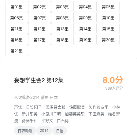
第01集
第02集
第03集
第04集
第05集
第06集
第07集
第08集
第09集
第10集
第11集
第12集
第13集
第14集
第15集
第16集
第17集
第18集
第19集
第20集
第21集
8.0分
妄想学生会2 第12集
389人评分
·
2014
·
·
760播放
番剧
日本
声优：
日笠阳子
浅沼晋太郎
佐藤聪美
矢作纱友里
小林
优
新井里美
小见川千明
加藤英美里
下田麻美
椎名碧
流
斋藤千和
平野文
白石稔
2014
日韩动漫
日语