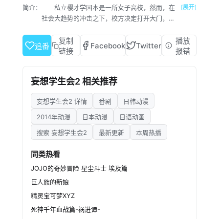
简介：
私立樱才学园本是一所女子高校，然而，在
[展开]
社会大趋势的冲击之下，校方决定打开大门，迎
接男生们的到来。第一年，学校录取的男生仅有
区区二十八人，他们所要面对的，是泱泱五百二
复制
播放
Facebook
Twitter
追番
十四位“如狼似虎”的女生们。津田隆利（浅沼晋
链接
报错
太郎 配音）就是这二十八人中的一员，机缘巧合
之下，他误打误撞加入了学生会之中。
妄想学生会2 相关推荐
外表端
庄秀丽，却有着极大脑洞和极强妄想能力的学生
妄想学生会2 详情
番剧
日韩动漫
会会长天草筱（日笠阳子 配音）、个性成熟可靠
但有时候会语出惊人的七条天空（佐藤聪美 配
2014年动漫
日本动漫
日语动画
音）、智商超哥但个性如同小学生一样傲娇的荻
搜索 妄想学生会2
最新更新
本周热播
村铃（矢作纱友里 配音），在三位古灵精怪的女
孩子的陪伴下，津田的校园生活正式拉开序幕。
同类热看
JOJO的奇妙冒险 星尘斗士 埃及篇
巨人族的新娘
精灵宝可梦XYZ
死神千年血战篇-祸进谭-