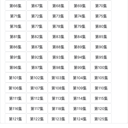
第66集
第67集
第68集
第69集
第70集
第71集
第72集
第73集
第74集
第75集
第76集
第77集
第78集
第79集
第80集
第81集
第82集
第83集
第84集
第85集
第86集
第87集
第88集
第89集
第90集
第91集
第92集
第93集
第94集
第95集
第96集
第97集
第98集
第99集
第100集
第101集
第102集
第103集
第104集
第105集
第106集
第107集
第108集
第109集
第110集
第111集
第112集
第113集
第114集
第115集
第116集
第117集
第118集
第119集
第120集
第121集
第122集
第123集
第124集
第125集