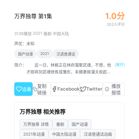
第126集
第127集
第128集
第129集
第130集
第131集
第132集
第133集
第134集
第135集
1.0分
万界独尊 第1集
第136集
第137集
第138集
第139集
第140集
202人评分
·
2021
·
·
3136播放
番剧
中国大陆
第141集
第142集
第143集
第144集
第145集
声优：
未知
第146集
第147集
第148集
第149集
第150集
2021
国产动漫
汉语普通话
第151集
第152集
第153集
第154集
第155集
简介：
这一日，林枫正在林府凝聚武魂，不想，他
[展开]
第156集
第157集
第158集
第159集
第160集
才刚将剑武魂修炼成雏形，未婚妻姬漫夭就趁机
夺走了他的武魂，还导致其差点吐血身亡。与此
第161集
第162集
第163集
第164集
第165集
同时，林枫的精神进入到了葬神之地，葬神之地
复制
播放
Facebook
Twitter
追番
第166集
第167集
第168集
第169集
第170集
神秘女子告诉林枫，他可以通过磨灭葬身于此的
链接
报错
古神，获得庞大的武道力量跟知识。 现实世界，
第171集
第172集
第173集
第174集
第175集
原本是林家大少爷的林枫因为失去了剑武魂，从
万界独尊 相关推荐
而不再受到家仆们的尊重，他们处处针对林枫，
第176集
第177集
第178集
第179集
第180集
就连林枫的妹妹林香儿生病，他们都不愿意出手
第181集
第182集
第183集
第184集
第185集
万界独尊 详情
番剧
国产动漫
帮助分毫，直到林枫使用从葬神之地获得到的力
量打败了黄阶武魂的强者——林宇宏，林家的人
2021年动漫
中国大陆动漫
汉语普通话动画
第186集
第187集
第188集
第189集
第190集