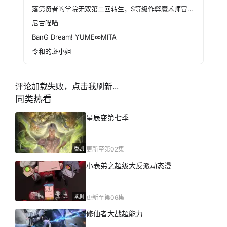
第251集
第252集
第253集
第254集
第255集
落第贤者的学院无双第二回转生，S等级作弊魔术师冒险记
第256集
第257集
第258集
第259集
第260集
尼古喵喵
BanG Dream! YUME∞MITA
第261集
第262集
第263集
第264集
第265集
令和的斑小姐
第266集
第267集
第268集
第269集
第270集
第271集
第272集
第273集
第274集
第275集
评论加载失败，点击我刷新...
第276集
第277集
第278集
第279集
第280集
同类热看
第281集
第282集
第283集
第284集
第285集
星辰变第七季
第286集
第287集
第288集
第289集
第290集
番剧
更新至第02集
第291集
第292集
第293集
第294集
第295集
小表弟之超级大反派动态漫
第296集
第297集
第298集
第299集
第300集
第301集
第302集
第303集
第304集
第305集
番剧
更新至第06集
第306集
第307集
第308集
第309集
第310集
修仙者大战超能力
第311集
第312集
第313集
第314集
第315集