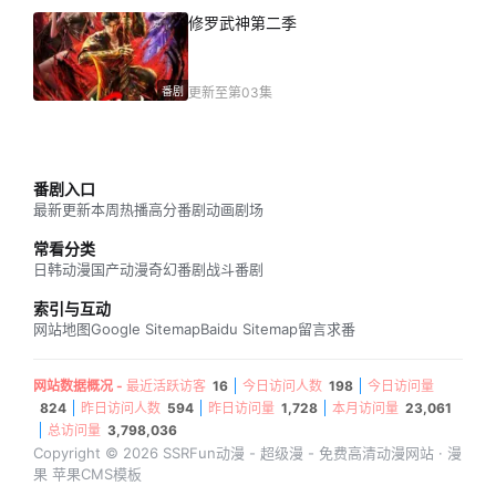
修罗武神第二季
番剧
更新至第03集
番剧入口
最新更新
本周热播
高分番剧
动画剧场
常看分类
日韩动漫
国产动漫
奇幻番剧
战斗番剧
索引与互动
网站地图
Google Sitemap
Baidu Sitemap
留言求番
网站数据概况 -
最近活跃访客
16
今日访问人数
198
今日访问量
824
昨日访问人数
594
昨日访问量
1,728
本月访问量
23,061
总访问量
3,798,036
Copyright © 2026 SSRFun动漫 - 超级漫 - 免费高清动漫网站 · 漫
果 苹果CMS模板