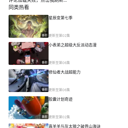
评论加载失败，点击我刷新...
同类热看
星辰变第七季
番剧
更新至第02集
小表弟之超级大反派动态漫
番剧
更新至第06集
修仙者大战超能力
番剧
更新至第06集
胶囊计划奇迹
番剧
更新至第02集
喜羊羊与灰太狼之破界山海诀