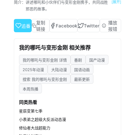
简介：
讲述哪吒和小伙伴们与变形金刚携手，共同战胜
[展开]
邪恶的故事。
复制
播放
Facebook
Twitter
追番
链接
报错
我的哪吒与变形金刚 相关推荐
我的哪吒与变形金刚 详情
番剧
国产动漫
2025年动漫
大陆动漫
国语动画
搜索 我的哪吒与变形金刚
最新更新
本周热播
同类热看
星辰变第七季
小表弟之超级大反派动态漫
修仙者大战超能力