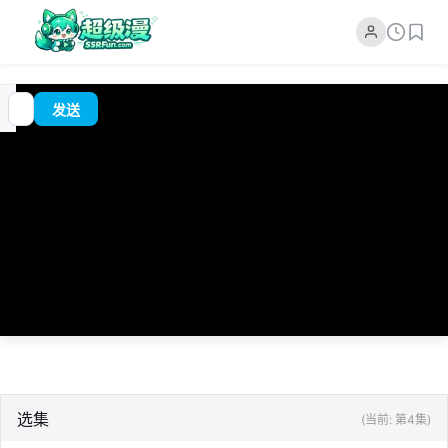
追
00:00
?
发送
番
/
0:00
选集
(当前: 第4集)