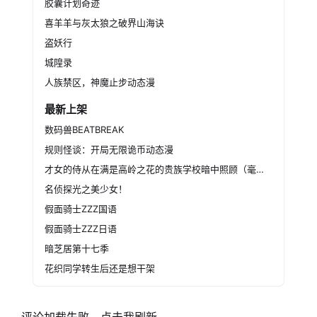
胶囊计划奇迹
喜羊羊与灰太狼之破界山海诀
盗妖行
城隍录
人族禁区，神魔止步动态漫
最新上架
数码兽BEATBREAK
规则怪谈：开局无限诡币动态漫
才女的侍从在满是高岭之花的贵族学校暗中照顾（毫无生活自理能力的）学院第一大小姐
名侦探光之美少女！
假面骑士ZZZ国语
假面骑士ZZZ日语
暗芝居第十七季
花织同学转生后还是想干架