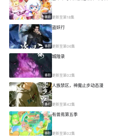
番剧
更新至第18集
盗妖行
番剧
更新至第06集
城隍录
番剧
更新至第02集
人族禁区，神魔止步动态漫
番剧
更新至第42集
有兽焉第五季
番剧
更新至第02集