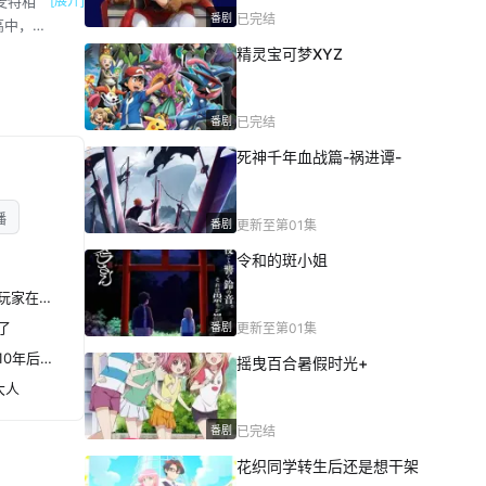
麦特相
[展开]
番剧
已完结
高中，
，但欧尔
精灵宝可梦XYZ
一步。
实力，
会的年
番剧
已完结
出现了一
死神千年血战篇-祸进谭-
播
番剧
更新至第01集
令和的斑小姐
地狱模式～喜欢速通游戏的玩家在废设定异世界无双～第二季
了
番剧
更新至第01集
『你们先走我断后』，于是10年后我成为了传说
摇曳百合暑假时光+
大人
番剧
已完结
花织同学转生后还是想干架