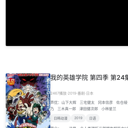
我的英雄学院 第四季 第24
·
2019
·
·
2467播放
番剧
日本
声优：
山下大辉
三宅健太
冈本信彦
佐仓绫
乃
三木真一郎
津田健次郎
小林星兰
2019
日韩动漫
日语