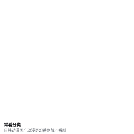
常看分类
日韩动漫
国产动漫
奇幻番剧
战斗番剧