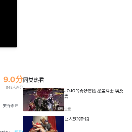
9.0分
同类热看
848人评分
JOJO的奇妙冒险 星尘斗士 埃及
篇
安野希世
番剧
全集
巨人族的新娘