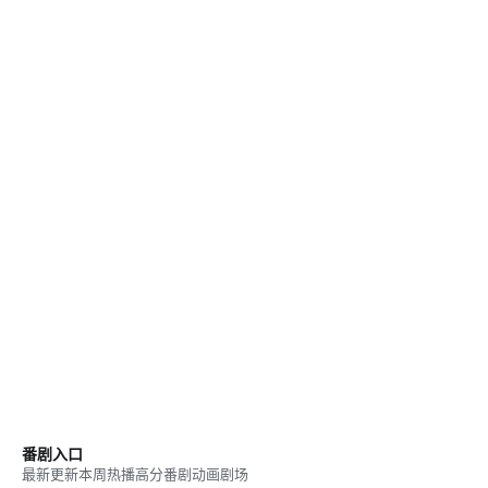
番剧入口
最新更新
本周热播
高分番剧
动画剧场