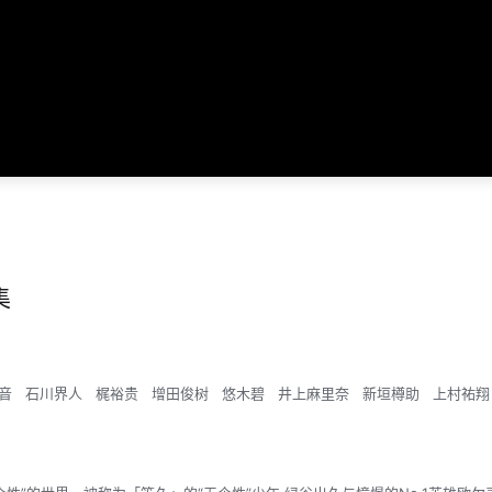
集
音
石川界人
梶裕贵
增田俊树
悠木碧
井上麻里奈
新垣樽助
上村祐翔