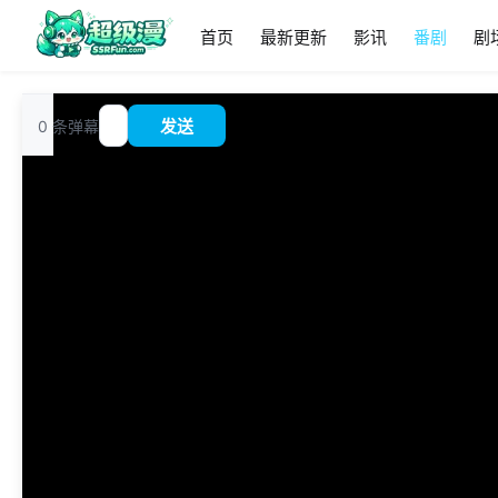
首页
最新更新
影讯
番剧
剧
追
0
条弹幕
发送
?
番
00:00
/
0:00