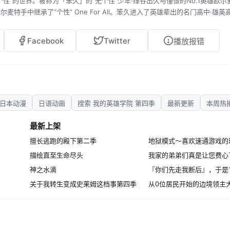
”的世界。被称为「笨久」的“无个性”少年·绿谷出久与憧憬的No.1英雄欧尔
特手中继承了“个性” One For All。笨久进入了英雄辈出的名门高中·雄英
标，和同学们一起度过了充满考验的每一天。 虽然打倒了宿敌All For One
笨久继承了他的遗志，拿到了「职业英雄临时执照」，又接近了“最棒的英雄”
Facebook
Twitter
播放报错
在职业英雄夜目爵士手下进行校外实习的三年级学生·通形未吏生。其压倒性的
真正进行英雄活动的校外实习。另一边，不安分的＜Villain＞团体·死秽八斋
e意志的敌人＜Villain＞联军首领死柄木吊进行了接触。之后，在解修师的身旁，
即将与新的 “威胁” 进行战斗，新的 “使命” 挑战也开始了！！
日本动漫
日语动画
搜索 我的英雄学院 第四季
最新更新
本周热
最新上架
擅长逃跑的殿下第二季
描绘直至生命尽头
我家的弟弟们真是让您费心
神之水滴
关于我转生变成史莱姆这档事第四季
从0位居民开始的边境领主