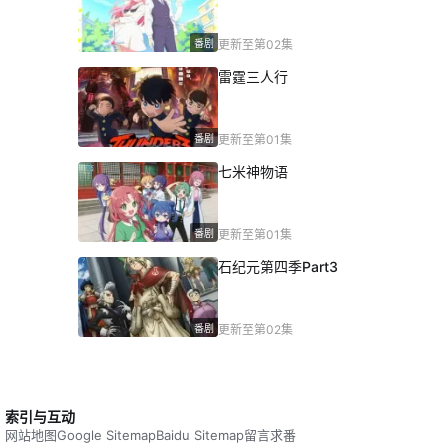
番剧
更新至第02集
雷霆三人行
番剧
更新至第01集
七米神物语
番剧
更新至第01集
石纪元第四季Part3
番剧
更新至第02集
索引与互动
网站地图
Google Sitemap
Baidu Sitemap
留言求番