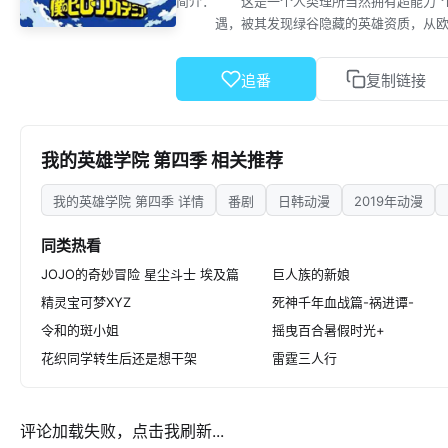
简介：
这是一个人类理所当然拥有超能力“个性
遇，被其发现绿谷隐藏的英雄资质，从欧尔麦
以成为用“个性”拯救社会和人们的英雄为目
麦特也用尽了力量，便从职业英雄隐退。
追番
复制链接
这时，笨久遇见了雄英三巨头中的一位，
让笨久更加向往在职业英雄事务所参加可以
轻头领解修师，与继承了All For On
位少女的身影。 笨久与英雄候补生们
我的英雄学院 第四季 相关推荐
我的英雄学院 第四季 详情
番剧
日韩动漫
2019年动漫
同类热看
JOJO的奇妙冒险 星尘斗士 埃及篇
巨人族的新娘
精灵宝可梦XYZ
死神千年血战篇-祸进谭-
令和的斑小姐
摇曳百合暑假时光+
花织同学转生后还是想干架
雷霆三人行
评论加载失败，点击我刷新...