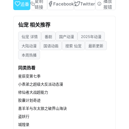
爱情故事打动万千读者的心。
复制
播放
Facebook
Twitter
追番
2、天界战神小
链接
报错
狐仙卷卷在破案途中捡到一只呆萌黑鸟，鸟变成
人的模样居然跟前世男友一模一样的！除了要破
仙宠 相关推荐
解醋王男友的身世之谜，还要从蜃妖手下挽救苍
生，卷卷很忙，但是卷卷没办法。
仙宠 详情
番剧
国产动漫
2025年动漫
大陆动漫
国语动画
搜索 仙宠
最新更新
本周热播
同类热看
星辰变第七季
小表弟之超级大反派动态漫
修仙者大战超能力
胶囊计划奇迹
喜羊羊与灰太狼之破界山海诀
盗妖行
城隍录