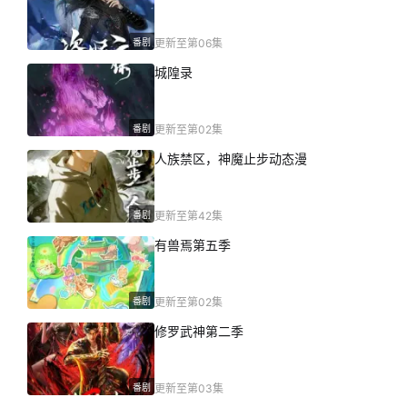
番剧
更新至第06集
城隍录
番剧
更新至第02集
人族禁区，神魔止步动态漫
番剧
更新至第42集
有兽焉第五季
番剧
更新至第02集
修罗武神第二季
番剧
更新至第03集