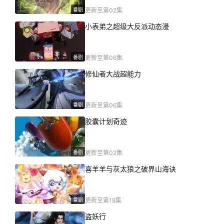
番剧
更新至第02集
小表弟之超级大反派动态漫
番剧
更新至第06集
修仙者大战超能力
番剧
更新至第06集
胶囊计划奇迹
番剧
更新至第02集
喜羊羊与灰太狼之破界山海诀
番剧
更新至第18集
盗妖行