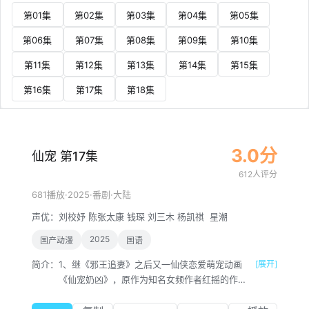
第01集
第02集
第03集
第04集
第05集
第06集
第07集
第08集
第09集
第10集
第11集
第12集
第13集
第14集
第15集
第16集
第17集
第18集
3.0分
仙宠 第17集
612人评分
·
2025
·
·
681播放
番剧
大陆
声优：
刘校妤
陈张太康
钱琛
刘三木
杨凯祺
星潮
2025
国产动漫
国语
简介：
1、继《邪王追妻》之后又一仙侠恋爱萌宠动画
[展开]
《仙宠奶凶》，原作为知名女频作者红摇的作品
《仙宠奶凶》，以搞笑可爱的萌宠、三世纠葛的