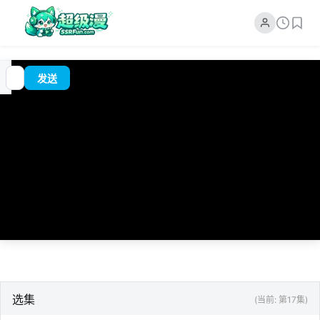
追
00:00
?
发送
番
/
0:00
选集
(当前: 第17集)