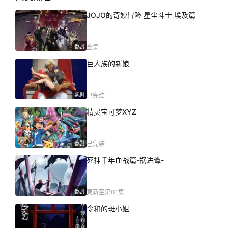
JOJO的奇妙冒险 星尘斗士 埃及篇
番剧
全集
巨人族的新娘
番剧
已完结
精灵宝可梦XYZ
番剧
已完结
死神千年血战篇-祸进谭-
番剧
更新至第01集
令和的斑小姐