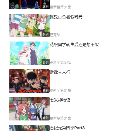
番剧
更新至第01集
摇曳百合暑假时光+
番剧
已完结
花织同学转生后还是想干架
番剧
更新至第02集
雷霆三人行
番剧
更新至第01集
七米神物语
番剧
更新至第01集
石纪元第四季Part3