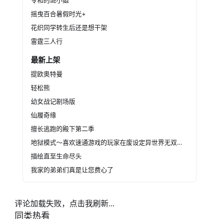
令和的斑小姐
与住在宁静灯塔的少女相遇。
摇曳百合暑假时光+
在岛上结识了
花织同学转生后还是想干架
新伙伴——曾经想着，如果这个暑假永远不会结
雷霆三人行
束就好了。
最新上架
提欧奥特曼
轻松熊
幼女战记剧场版
仙履奇缘
擅长逃跑的殿下第二季
地狱模式～喜欢速通游戏的玩家在废设定异世界无双～第二季
描绘直至生命尽头
我家的弟弟们真是让您费心了
评论加载失败，点击我刷新...
同类热看