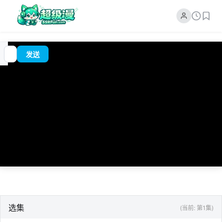
追
00:00
?
发送
番
/
0:00
选集
(当前: 第1集)