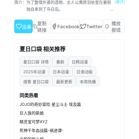
简介：
为了整理外婆的遗物，主人公鹰原羽依里在暑假
[展开]
独自来到了鸟白岛。
走下一天只有几趟的渡
轮，他遇见了一位少女。她任凭海风吹拂着发
复制
播放
Facebook
Twitter
追番
丝，只是眺望着……那水天相接的边境。回过神
链接
报错
来，那位少女不知已经去往何方。羽依里似乎有
些怅然若失，但他还是向外婆家走去。
夏日口袋 相关推荐
有一位
羽依里的小姨住在外婆家，她已经开始在那里整
夏日口袋 详情
番剧
日韩动漫
理遗物了。羽依里帮忙整理着充满着外婆回忆的
遗物时，也逐渐适应了初来乍到时让他无所适从
2025年动漫
日本动漫
日语动画
的“岛上的生活”。
搜索 夏日口袋
最新更新
本周热播
在都市生活中无法体会到
的，与大自然的邂逅。这样的岛上生活，能让他
同类热看
想起曾经遗忘的，值得怀念的点点滴滴。
JOJO的奇妙冒险 星尘斗士 埃及篇
与眺
望着大海的少女相遇。
巨人族的新娘
与迫寻奇幻蝴蝶的少女
精灵宝可梦XYZ
相遇。
死神千年血战篇-祸进谭-
与寻找回亿和海盗船的少女相遇。