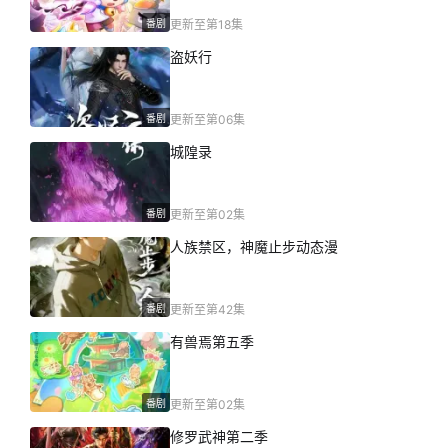
番剧
更新至第18集
盗妖行
番剧
更新至第06集
城隍录
番剧
更新至第02集
人族禁区，神魔止步动态漫
番剧
更新至第42集
有兽焉第五季
番剧
更新至第02集
修罗武神第二季