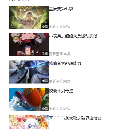
星辰变第七季
番剧
更新至第02集
小表弟之超级大反派动态漫
番剧
更新至第06集
修仙者大战超能力
番剧
更新至第06集
胶囊计划奇迹
番剧
更新至第02集
喜羊羊与灰太狼之破界山海诀