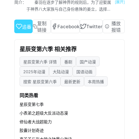
简介：
秦羽在逐步了解神界的规则后，为了迎娶属
[展开]
于神界八大家族与自己身份悬殊的姜立，选择立
志成为最强匠神，随后从剿灭山贼开始，成就上
级神人，被圣皇看重成为新贵……一步一步最终
复制
播放
Facebook
Twitter
追番
达到了可以光明正大向立儿求亲的身份。 可
链接
报错
此时，面对立儿的众多“追求者”，无法抉择的姜
家决定为姜立举办招亲，谁要能献上三件礼物压
星辰变第六季 相关推荐
倒其它竞争者就能赢取姜立，秦羽为此历经艰
辛，打造了前所未见的一流鸿蒙灵宝为最终的聘
星辰变第六季 详情
番剧
国产动漫
礼。 本以为万无一失的他，却没想到在最后
时刻，姜家竟然不顾公平，宣布周显获胜，秦羽
2025年动漫
大陆动漫
国语动画
就此爆发……
搜索 星辰变第六季
最新更新
本周热播
同类热看
星辰变第七季
小表弟之超级大反派动态漫
修仙者大战超能力
胶囊计划奇迹