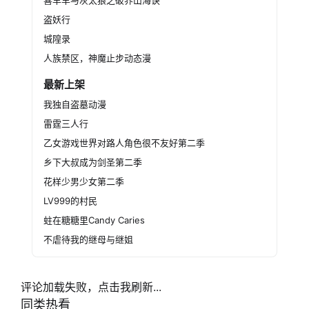
喜羊羊与灰太狼之破界山海诀
盗妖行
城隍录
人族禁区，神魔止步动态漫
最新上架
我独自盗墓动漫
雷霆三人行
乙女游戏世界对路人角色很不友好第二季
乡下大叔成为剑圣第二季
花样少男少女第二季
LV999的村民
蛀在糖糖里Candy Caries
不虐待我的继母与继姐
评论加载失败，点击我刷新...
同类热看