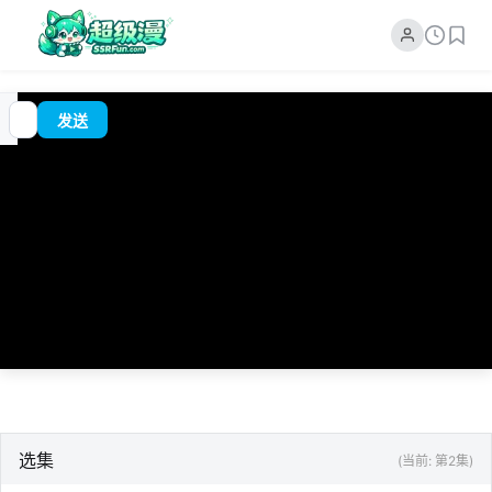
追
00:00
?
发送
番
/
0:00
选集
(当前: 第2集)