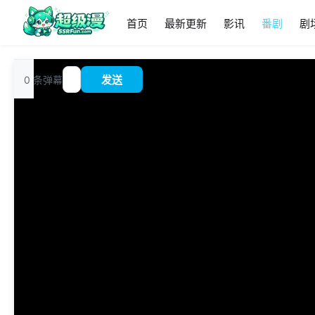
首页
最新更新
影讯
番剧
剧
追
0
条弹幕
发送
?
番
00:00
/
0:00