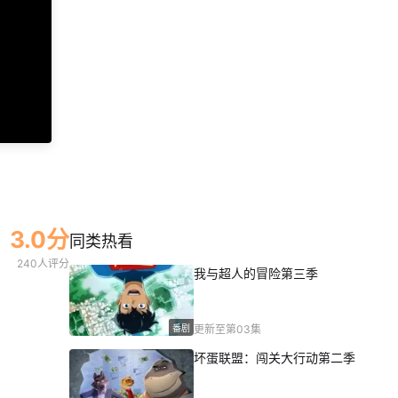
3.0分
同类热看
240人评分
我与超人的冒险第三季
番剧
更新至第03集
坏蛋联盟：闯关大行动第二季