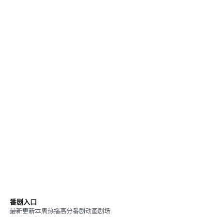
番剧入口
最新更新
本周热播
高分番剧
动画剧场