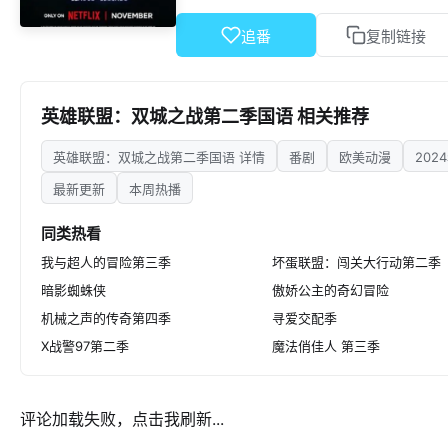
追番
复制链接
英雄联盟：双城之战第二季国语 相关推荐
英雄联盟：双城之战第二季国语 详情
番剧
欧美动漫
202
最新更新
本周热播
同类热看
我与超人的冒险第三季
坏蛋联盟：闯关大行动第二季
暗影蜘蛛侠
傲娇公主的奇幻冒险
机械之声的传奇第四季
寻爱交配季
X战警97第二季
魔法俏佳人 第三季
评论加载失败，点击我刷新...