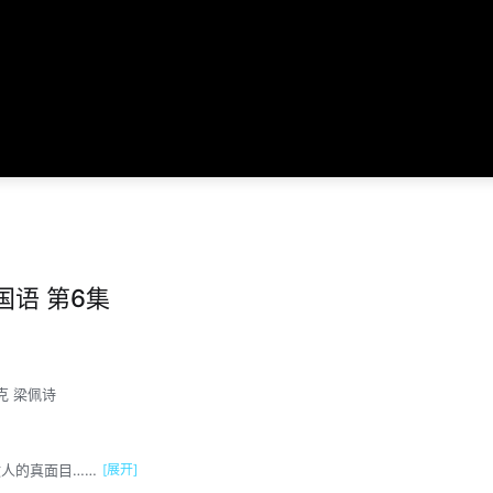
语 第6集
克
梁佩诗
人的真面目……
[展开]