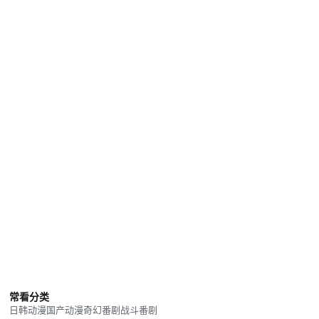
常看分类
日韩动漫
国产动漫
奇幻番剧
战斗番剧