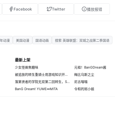
Facebook
Twitter
播放报错
4年动漫
美国动漫
国语动画
搜索 英雄联盟：双城之战第二季国语
最新上架
少女怪兽焦糖味
元祖！BanGDream酱
被追放的转生重骑士用游戏知识开无双
梅比乌斯之尘
落第贤者的学院无双第二回转生，S等级作弊魔术师冒险记
尼古喵喵
BanG Dream! YUME∞MITA
令和的斑小姐