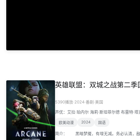
英雄联盟：双城之战第二季国
·
2024
·
·
5390播放
番剧
美国
声优：
艾拉·珀内尔
海莉·斯坦菲尔德
布雷特·塔
2024
欧美动漫
国语
简介：
黑暗梦魇，有增无减。务必认清，敌