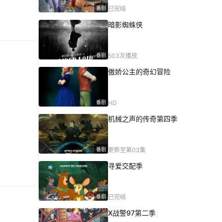
番剧
已完结
暗影蜘蛛侠
番剧
503次播放
傲娇公主的奇幻冒险
番剧
HD
机械之声的传奇第四季
番剧
更新至第03集
寻爱交配季
番剧
已完结
X战警97第二季