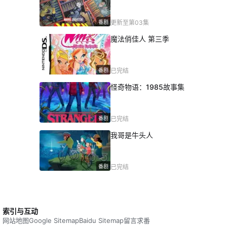
番剧
更新至第03集
魔法俏佳人 第三季
番剧
已完结
怪奇物语：1985故事集
番剧
已完结
我哥是牛头人
番剧
已完结
索引与互动
网站地图
Google Sitemap
Baidu Sitemap
留言求番