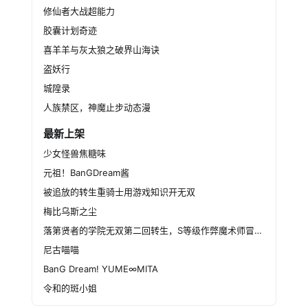
修仙者大战超能力
胶囊计划奇迹
喜羊羊与灰太狼之破界山海诀
盗妖行
城隍录
人族禁区，神魔止步动态漫
最新上架
少女怪兽焦糖味
元祖！BanGDream酱
被追放的转生重骑士用游戏知识开无双
梅比乌斯之尘
落第贤者的学院无双第二回转生，S等级作弊魔术师冒险记
尼古喵喵
BanG Dream! YUME∞MITA
令和的斑小姐