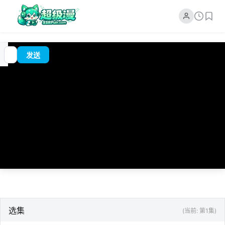
追
00:00
?
发送
番
/
0:00
选集
(当前: 第1集)