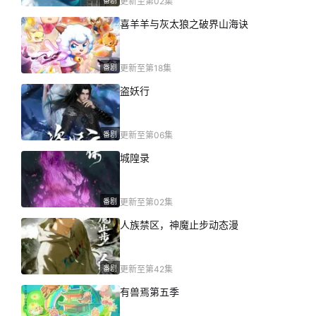
番剧
更新至第02集
喜羊羊与灰太狼之破界山海诀
番剧
更新至第18集
盗妖行
番剧
更新至第06集
城隍录
番剧
更新至第02集
人族禁区，神魔止步动态漫
番剧
更新至第42集
有兽焉第五季