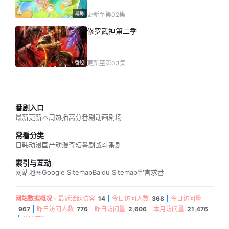
番剧
更新至第02集
修罗武神第二季
番剧
更新至第03集
番剧入口
最新更新
本周热播
高分番剧
动画剧场
常看分类
日韩动漫
国产动漫
奇幻番剧
战斗番剧
索引与互动
网站地图
Google Sitemap
Baidu Sitemap
留言求番
网站数据概况 -
最近活跃访客
14
今日访问人数
368
今日访问量
967
昨日访问人数
776
昨日访问量
2,606
本月访问量
21,476
总访问量
3,796,451