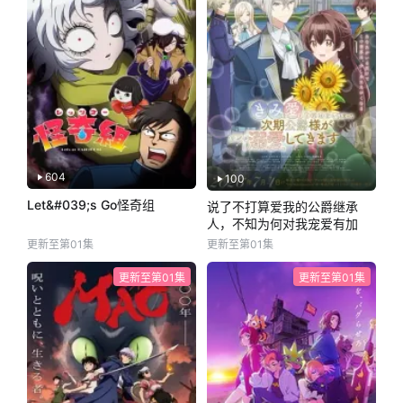
604
100
Let&#039;s Go怪奇组
说了不打算爱我的公爵继承
人，不知为何对我宠爱有加
更新至第01集
更新至第01集
更新至第01集
更新至第01集