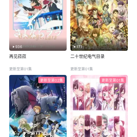
936
171
再见菈菈
二十世纪电气目录
更新至第01集
更新至第01集
更新至第02集
更新至第01集