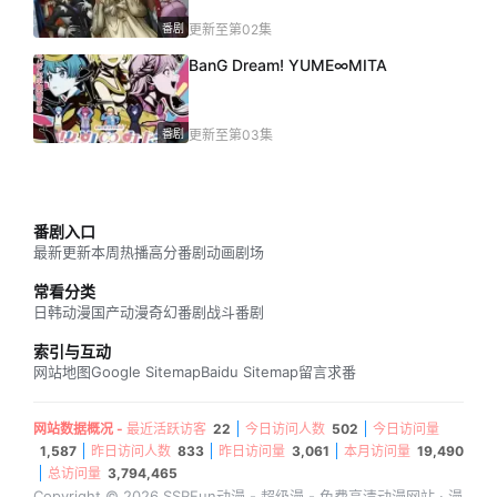
番剧
更新至第02集
BanG Dream! YUME∞MITA
番剧
更新至第03集
番剧入口
最新更新
本周热播
高分番剧
动画剧场
常看分类
日韩动漫
国产动漫
奇幻番剧
战斗番剧
索引与互动
网站地图
Google Sitemap
Baidu Sitemap
留言求番
网站数据概况 -
最近活跃访客
22
今日访问人数
502
今日访问量
1,587
昨日访问人数
833
昨日访问量
3,061
本月访问量
19,490
总访问量
3,794,465
Copyright © 2026 SSRFun动漫 - 超级漫 - 免费高清动漫网站 · 漫