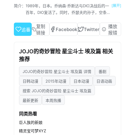
简介：
1989年，日本。乔纳森·乔斯达与DIO决战后的一
[展开]
百年，DIO复活了。同时，乔瑟夫的孙子，空条
承太郎发现自己有幽波纹（替身）能力，DIO的
复活影响了没有替身抵抗能力的母亲，陷入病危
复制
播放
Facebook
Twitter
追番
情况；为了拯救命在旦夕的母亲，承太郎与乔瑟
链接
报错
夫出发前往DIO的所在地——埃及。
JOJO的奇妙冒险 星尘斗士 埃及篇 相关
推荐
JOJO的奇妙冒险 星尘斗士 埃及篇 详情
番剧
日韩动漫
2015年动漫
日本动漫
日语动画
搜索 JOJO的奇妙冒险 星尘斗士 埃及篇
最新更新
本周热播
同类热看
巨人族的新娘
精灵宝可梦XYZ