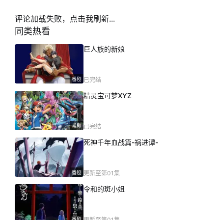
评论加载失败，点击我刷新...
同类热看
巨人族的新娘
番剧
已完结
精灵宝可梦XYZ
番剧
已完结
死神千年血战篇-祸进谭-
番剧
更新至第01集
令和的斑小姐
番剧
更新至第01集