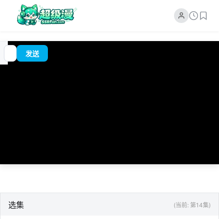
追
00:00
?
发送
番
/
0:00
选集
(当前: 第14集)