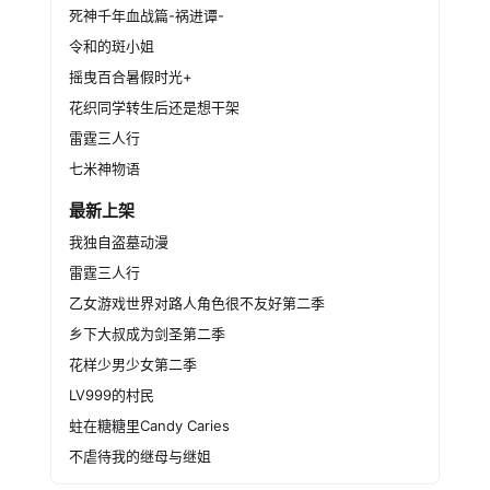
死神千年血战篇-祸进谭-
令和的斑小姐
摇曳百合暑假时光+
花织同学转生后还是想干架
雷霆三人行
七米神物语
最新上架
我独自盗墓动漫
雷霆三人行
乙女游戏世界对路人角色很不友好第二季
乡下大叔成为剑圣第二季
花样少男少女第二季
LV999的村民
蛀在糖糖里Candy Caries
不虐待我的继母与继姐