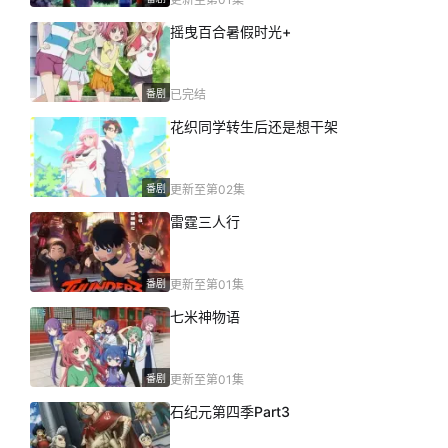
摇曳百合暑假时光+
番剧
已完结
花织同学转生后还是想干架
番剧
更新至第02集
雷霆三人行
番剧
更新至第01集
七米神物语
番剧
更新至第01集
石纪元第四季Part3