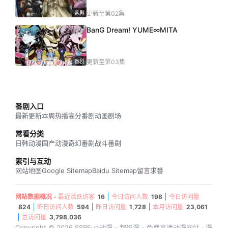
番剧
更新至第02集
BanG Dream! YUME∞MITA
番剧
更新至第03集
番剧入口
最新更新
本周热播
高分番剧
动画剧场
常看分类
日韩动漫
国产动漫
奇幻番剧
战斗番剧
索引与互动
网站地图
Google Sitemap
Baidu Sitemap
留言求番
网站数据概况 -
最近活跃访客
16
今日访问人数
198
今日访问量
824
昨日访问人数
594
昨日访问量
1,728
本月访问量
23,061
总访问量
3,798,036
Copyright © 2026 SSRFun动漫 - 超级漫 - 免费高清动漫网站 · 漫