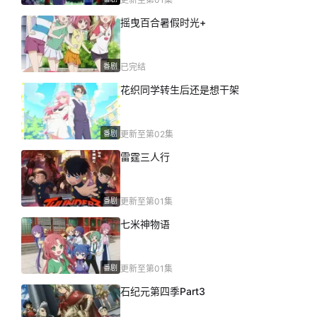
摇曳百合暑假时光+
番剧
已完结
花织同学转生后还是想干架
番剧
更新至第02集
雷霆三人行
番剧
更新至第01集
七米神物语
番剧
更新至第01集
石纪元第四季Part3