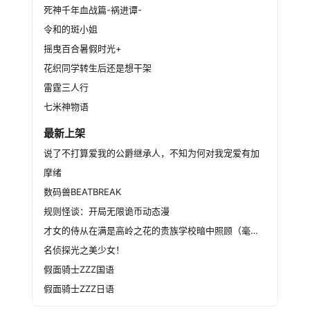
死神千年血战篇-祸进谭-
令和的斑小姐
摇曳百合暑假时光+
花织同学转生后还是想干架
雷霆三人行
七米神物语
最新上架
说了不打算爱我的公爵继承人，不知为何对我宠爱有加
摩绪
数码兽BEATBREAK
规则怪谈：开局无限诡币动态漫
才女的侍从在满是高岭之花的贵族学校暗中照顾（毫无生活自理能力的）学院第一大小姐
名侦探光之美少女！
假面骑士ZZZ国语
假面骑士ZZZ日语