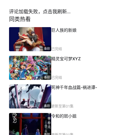
评论加载失败，点击我刷新...
同类热看
巨人族的新娘
番剧
已完结
精灵宝可梦XYZ
番剧
已完结
死神千年血战篇-祸进谭-
番剧
更新至第01集
令和的斑小姐
番剧
更新至第01集