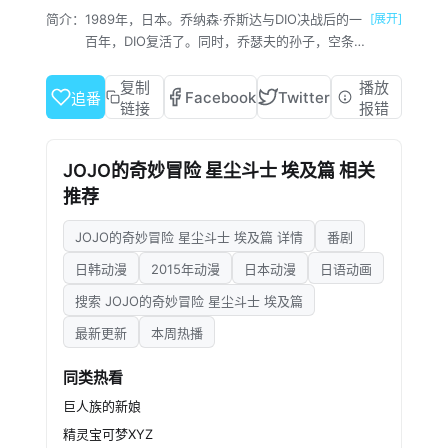
简介：
1989年，日本。乔纳森·乔斯达与DIO决战后的一
[展开]
百年，DIO复活了。同时，乔瑟夫的孙子，空条
承太郎发现自己有幽波纹（替身）能力，DIO的
复活影响了没有替身抵抗能力的母亲，陷入病危
复制
播放
Facebook
Twitter
追番
情况；为了拯救命在旦夕的母亲，承太郎与乔瑟
链接
报错
夫出发前往DIO的所在地——埃及。
JOJO的奇妙冒险 星尘斗士 埃及篇 相关
推荐
JOJO的奇妙冒险 星尘斗士 埃及篇 详情
番剧
日韩动漫
2015年动漫
日本动漫
日语动画
搜索 JOJO的奇妙冒险 星尘斗士 埃及篇
最新更新
本周热播
同类热看
巨人族的新娘
精灵宝可梦XYZ