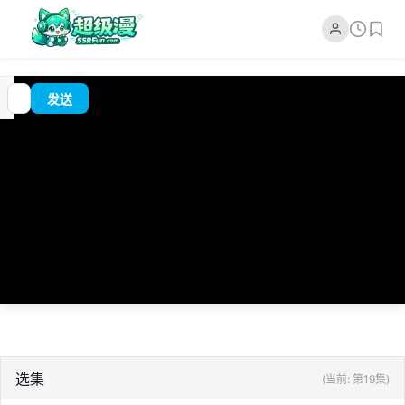
追
00:00
?
发送
番
/
0:00
选集
(当前: 第19集)