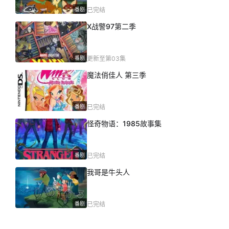
番剧
已完结
X战警97第二季
番剧
更新至第03集
魔法俏佳人 第三季
番剧
已完结
怪奇物语：1985故事集
番剧
已完结
我哥是牛头人
番剧
已完结