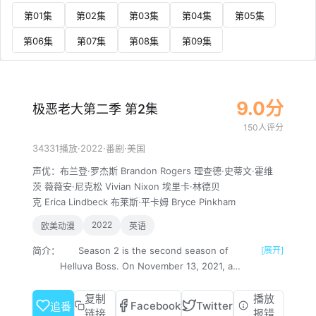
第01集
第02集
第03集
第04集
第05集
第06集
第07集
第08集
第09集
9.0分
极恶老大第二季 第2集
150人评分
·
2022
·
·
34331播放
番剧
美国
声优：
布兰登·罗杰斯
Brandon
Rogers
理查德·史蒂文·霍维
茨
薇薇安·尼克松
Vivian
Nixon
埃里卡·林德贝
克
Erica
Lindbeck
布莱斯·平卡姆
Bryce
Pinkham
2022
欧美动漫
英语
简介：
Season 2 is the second season of
[展开]
Helluva Boss. On November 13, 2021, a
second season was confirmed to be in
production. The season premiered on
复制
播放
Facebook
Twitter
追番
July 30th, 2022, and will have a more
链接
报错