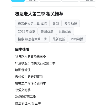
consistent update schedule compared to
the first.
极恶老大第二季 相关推荐
极恶老大第二季 详情
番剧
欧美动漫
2022年动漫
美国动漫
英语动画
搜索 极恶老大第二季
最新更新
本周热播
同类热看
我与超人的冒险第三季
坏蛋联盟：闯关大行动第二季
暗影蜘蛛侠
傲娇公主的奇幻冒险
机械之声的传奇第四季
寻爱交配季
X战警97第二季
魔法俏佳人 第三季