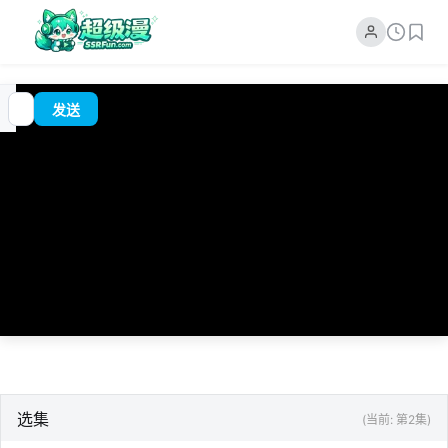
追
00:00
?
发送
番
/
0:00
选集
(当前: 第2集)