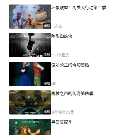
坏蛋联盟：闯关大行动第二季
番剧
已完结
暗影蜘蛛侠
番剧
503次播放
傲娇公主的奇幻冒险
番剧
HD
机械之声的传奇第四季
番剧
更新至第03集
寻爱交配季