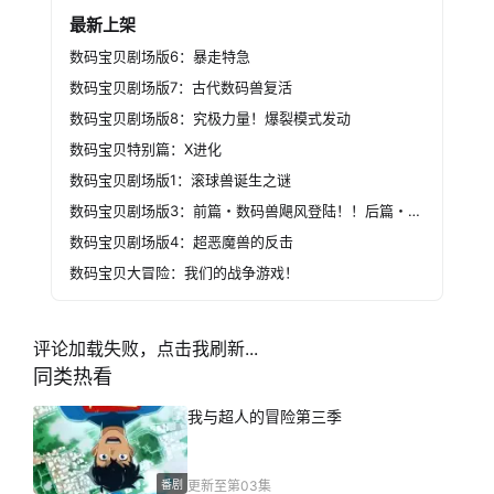
最新上架
数码宝贝剧场版6：暴走特急
数码宝贝剧场版7：古代数码兽复活
数码宝贝剧场版8：究极力量！爆裂模式发动
数码宝贝特别篇：X进化
数码宝贝剧场版1：滚球兽诞生之谜
数码宝贝剧场版3：前篇・数码兽飓风登陆！！后篇・超绝进化！
数码宝贝剧场版4：超恶魔兽的反击
数码宝贝大冒险：我们的战争游戏！
评论加载失败，点击我刷新...
同类热看
我与超人的冒险第三季
番剧
更新至第03集