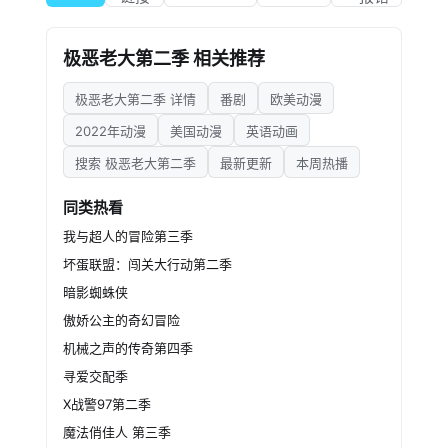
consistent update schedule compared to
the first.
极恶老大第二季 相关推荐
极恶老大第二季 详情
番剧
欧美动漫
2022年动漫
美国动漫
英语动画
搜索 极恶老大第二季
最新更新
本周热播
同类热看
我与超人的冒险第三季
坏蛋联盟：闯关大行动第二季
暗影蜘蛛侠
傲娇公主的奇幻冒险
机械之声的传奇第四季
寻爱交配季
X战警97第二季
魔法俏佳人 第三季