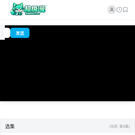
追
00:00
?
发送
番
/
0:00
选集
(当前: 第6集)