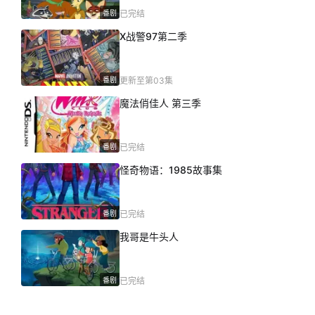
番剧
已完结
X战警97第二季
番剧
更新至第03集
魔法俏佳人 第三季
番剧
已完结
怪奇物语：1985故事集
番剧
已完结
我哥是牛头人
番剧
已完结