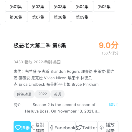
第01集
第02集
第03集
第04集
第05集
第06集
第07集
第08集
第09集
9.0分
极恶老大第二季 第6集
150人评分
·
2022
·
·
34331播放
番剧
美国
声优：
布兰登·罗杰斯
Brandon
Rogers
理查德·史蒂文·霍维
茨
薇薇安·尼克松
Vivian
Nixon
埃里卡·林德贝
克
Erica
Lindbeck
布莱斯·平卡姆
Bryce
Pinkham
2022
欧美动漫
英语
简介：
Season 2 is the second season of
[展开]
Helluva Boss. On November 13, 2021, a
second season was confirmed to be in
production. The season premiered on
复制
播放
Facebook
Twitter
追番
July 30th, 2022, and will have a more
链接
报错