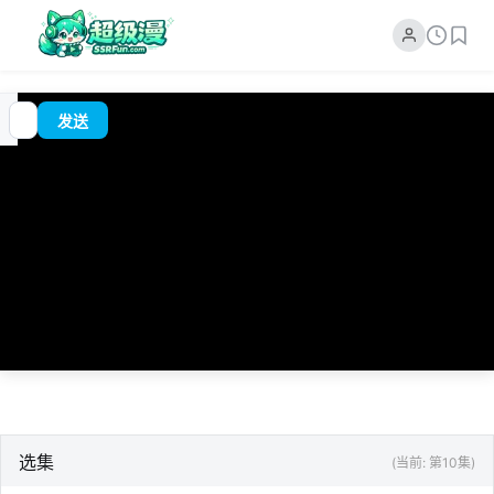
追
00:00
?
发送
番
/
0:00
选集
(当前: 第10集)