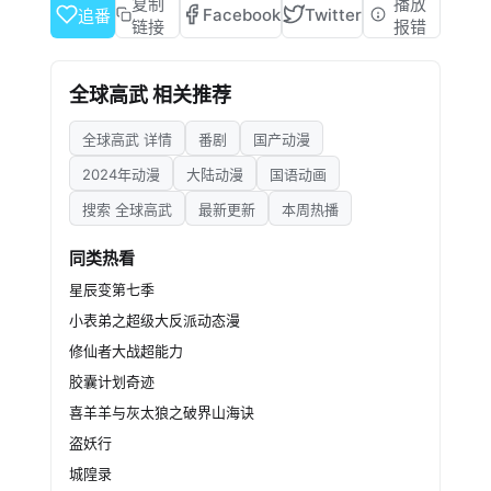
位及权利。因前世战天帝的命运巧合，重生后的
复制
播放
Facebook
Twitter
追番
方平体内生成了武道系统，可通过接触任意价值
链接
报错
的稀有道具转化为武道值，以超越常人的速度将
骨骼、筋脉、肉身、气血、精神力等一系列能力
全球高武 相关推荐
提升。通过系统金手指及自身头脑，方平顺利进
入摩都武科大学进修，在日后的岁月中，不断完
全球高武 详情
番剧
国产动漫
成自我成长。面对未知的困境，他逐渐意识到武
者需要承担的责任与守护亲情、友情、爱情的使
2024年动漫
大陆动漫
国语动画
命。
搜索 全球高武
最新更新
本周热播
同类热看
星辰变第七季
小表弟之超级大反派动态漫
修仙者大战超能力
胶囊计划奇迹
喜羊羊与灰太狼之破界山海诀
盗妖行
城隍录