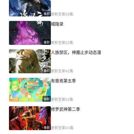
番剧
更新至第06集
城隍录
番剧
更新至第02集
人族禁区，神魔止步动态漫
番剧
更新至第42集
有兽焉第五季
番剧
更新至第02集
修罗武神第二季
番剧
更新至第03集