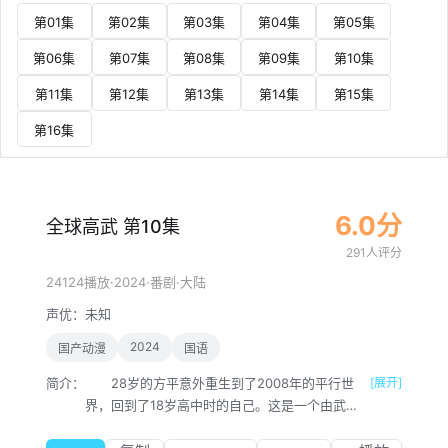
第01集
第02集
第03集
第04集
第05集
第06集
第07集
第08集
第09集
第10集
第11集
第12集
第13集
第14集
第15集
第16集
6.0分
全球高武 第10集
291人评分
·
2024
·
·
24124播放
番剧
大陆
声优：
未知
2024
国产动漫
国语
简介：
28岁的方平意外重生到了2008年的平行世
[展开]
界，回到了18岁高中时的自己。这是一个由武者
体系构成的世界，在这里，武者拥有极高社会地