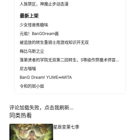
人族禁区，神魔止步动态漫
最新上架
少女怪兽焦糖味
元祖！BanGDream酱
被追放的转生重骑士用游戏知识开无双
梅比乌斯之尘
落第贤者的学院无双第二回转生，S等级作弊魔术师冒险记
尼古喵喵
BanG Dream! YUME∞MITA
令和的斑小姐
评论加载失败，点击我刷新...
同类热看
星辰变第七季