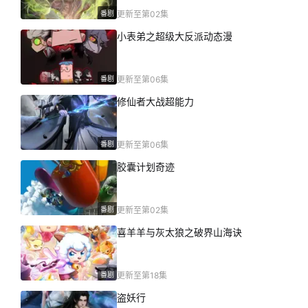
番剧
更新至第02集
小表弟之超级大反派动态漫
番剧
更新至第06集
修仙者大战超能力
番剧
更新至第06集
胶囊计划奇迹
番剧
更新至第02集
喜羊羊与灰太狼之破界山海诀
番剧
更新至第18集
盗妖行