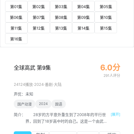
第01集
第02集
第03集
第04集
第05集
第06集
第07集
第08集
第09集
第10集
第11集
第12集
第13集
第14集
第15集
第16集
6.0分
全球高武 第9集
291人评分
·
2024
·
·
24124播放
番剧
大陆
声优：
未知
2024
国产动漫
国语
简介：
28岁的方平意外重生到了2008年的平行世
[展开]
界，回到了18岁高中时的自己。这是一个由武者
体系构成的世界，在这里，武者拥有极高社会地