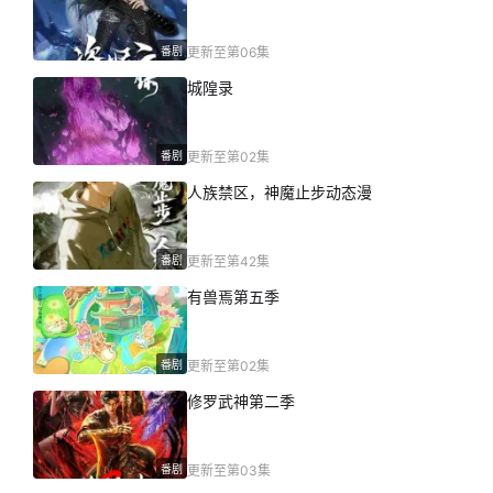
番剧
更新至第06集
城隍录
番剧
更新至第02集
人族禁区，神魔止步动态漫
番剧
更新至第42集
有兽焉第五季
番剧
更新至第02集
修罗武神第二季
番剧
更新至第03集