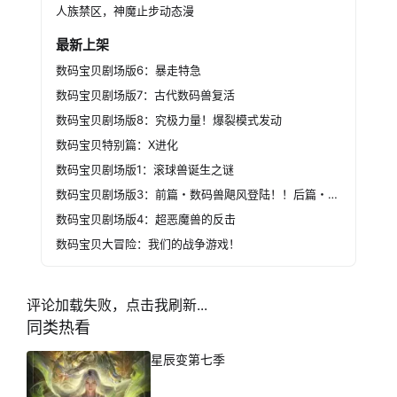
人族禁区，神魔止步动态漫
最新上架
数码宝贝剧场版6：暴走特急
数码宝贝剧场版7：古代数码兽复活
数码宝贝剧场版8：究极力量！爆裂模式发动
数码宝贝特别篇：X进化
数码宝贝剧场版1：滚球兽诞生之谜
数码宝贝剧场版3：前篇・数码兽飓风登陆！！后篇・超绝进化！
数码宝贝剧场版4：超恶魔兽的反击
数码宝贝大冒险：我们的战争游戏！
评论加载失败，点击我刷新...
同类热看
星辰变第七季