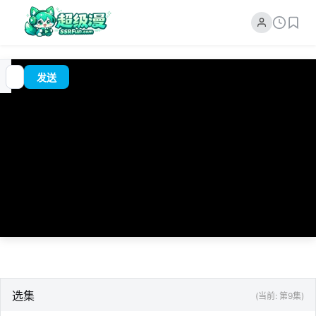
追
00:00
?
发送
番
/
0:00
选集
(当前: 第9集)