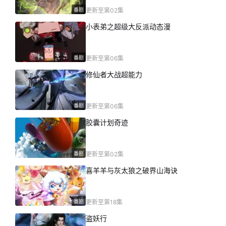
番剧
更新至第02集
小表弟之超级大反派动态漫
番剧
更新至第06集
修仙者大战超能力
番剧
更新至第06集
胶囊计划奇迹
番剧
更新至第02集
喜羊羊与灰太狼之破界山海诀
番剧
更新至第18集
盗妖行