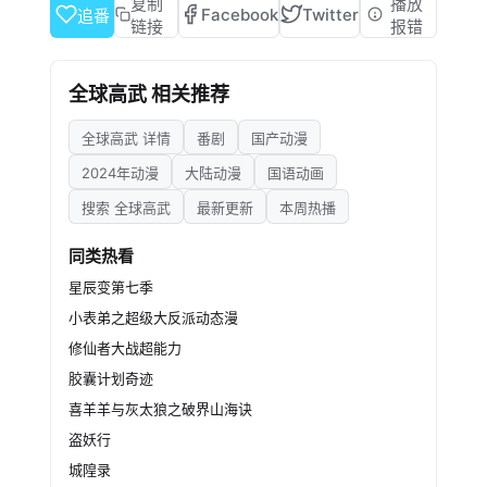
位及权利。因前世战天帝的命运巧合，重生后的
复制
播放
Facebook
Twitter
追番
方平体内生成了武道系统，可通过接触任意价值
链接
报错
的稀有道具转化为武道值，以超越常人的速度将
骨骼、筋脉、肉身、气血、精神力等一系列能力
全球高武 相关推荐
提升。通过系统金手指及自身头脑，方平顺利进
入摩都武科大学进修，在日后的岁月中，不断完
全球高武 详情
番剧
国产动漫
成自我成长。面对未知的困境，他逐渐意识到武
者需要承担的责任与守护亲情、友情、爱情的使
2024年动漫
大陆动漫
国语动画
命。
搜索 全球高武
最新更新
本周热播
同类热看
星辰变第七季
小表弟之超级大反派动态漫
修仙者大战超能力
胶囊计划奇迹
喜羊羊与灰太狼之破界山海诀
盗妖行
城隍录