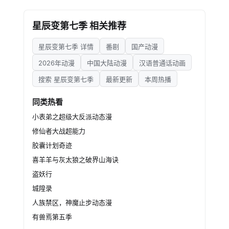
然而，万民印的出
现带来更惨烈的厮杀。血海女王不惜血染神王夺
星辰变第七季 相关推荐
得万民印，秦羽为夺回此印怒斩强敌。为终结这
场纷争，他设下计谋，将觊觎者引入自己的神秘
星辰变第七季 详情
番剧
国产动漫
领域，并在此了结宿怨。
最终，三印合一，
2026年动漫
中国大陆动漫
汉语普通话动画
新的天尊诞生。但旧日恩怨未消，天尊级强者前
搜索 星辰变第七季
最新更新
本周热播
来寻仇，却引发了意想不到的后果。秦羽的命
运，也随之走向一个超越所有神王想象的未知境
同类热看
界。
小表弟之超级大反派动态漫
修仙者大战超能力
胶囊计划奇迹
喜羊羊与灰太狼之破界山海诀
盗妖行
城隍录
人族禁区，神魔止步动态漫
有兽焉第五季