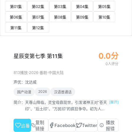
第01集
第02集
第03集
第04集
第05集
第06集
第07集
第08集
第09集
第10集
第11集
第12集
0.0分
星辰变第七季 第11集
0人评分
·
2026
·
·
813播放
番剧
中国大陆
声优：
沈达威
2026
国产动漫
汉语普通话
简介：
天尊山降临，灵宝母鼎现世，引发诸神王对“苍天
[展开]
印”、“后土印”、“万民印”的疯狂争夺。初为人父
的秦羽为救兄弟侯费，卷入与血海女王等强敌的
对抗。当姜澜夺得后土印成为众矢之的，秦羽展
复制
播放
Facebook
Twitter
追番
现出惊人实力震慑群雄。
链接
报错