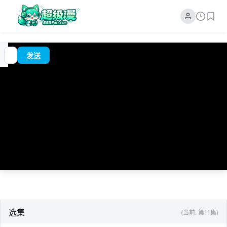
追
00:00
?
发送
番
/
0:00
选集
(当前: 第11集)