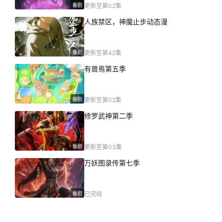
番剧
更新至第02集
人族禁区，神魔止步动态漫
番剧
更新至第42集
有兽焉第五季
番剧
更新至第02集
修罗武神第二季
番剧
更新至第03集
万妖图录传第七季
番剧
已完结