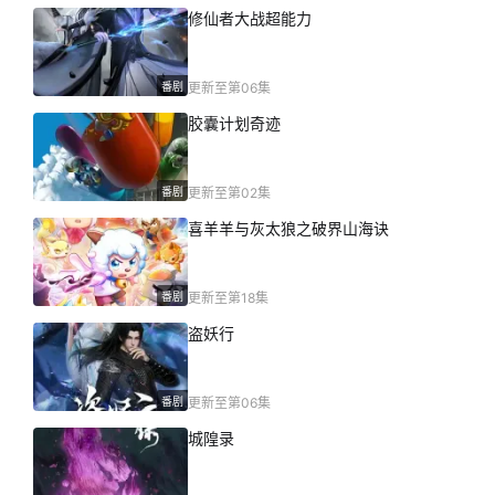
修仙者大战超能力
番剧
更新至第06集
胶囊计划奇迹
番剧
更新至第02集
喜羊羊与灰太狼之破界山海诀
番剧
更新至第18集
盗妖行
番剧
更新至第06集
城隍录