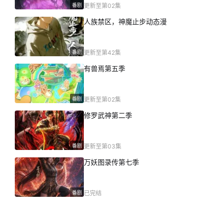
番剧
更新至第02集
人族禁区，神魔止步动态漫
番剧
更新至第42集
有兽焉第五季
番剧
更新至第02集
修罗武神第二季
番剧
更新至第03集
万妖图录传第七季
番剧
已完结