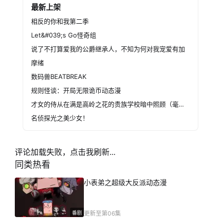
最新上架
相反的你和我第二季
Let&#039;s Go怪奇组
说了不打算爱我的公爵继承人，不知为何对我宠爱有加
摩绪
数码兽BEATBREAK
规则怪谈：开局无限诡币动态漫
才女的侍从在满是高岭之花的贵族学校暗中照顾（毫无生活自理能力的）学院第一大小姐
名侦探光之美少女！
评论加载失败，点击我刷新...
同类热看
小表弟之超级大反派动态漫
番剧
更新至第06集