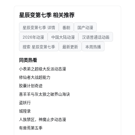
然而，万民印的出
现带来更惨烈的厮杀。血海女王不惜血染神王夺
星辰变第七季 相关推荐
得万民印，秦羽为夺回此印怒斩强敌。为终结这
场纷争，他设下计谋，将觊觎者引入自己的神秘
星辰变第七季 详情
番剧
国产动漫
领域，并在此了结宿怨。
最终，三印合一，
2026年动漫
中国大陆动漫
汉语普通话动画
新的天尊诞生。但旧日恩怨未消，天尊级强者前
搜索 星辰变第七季
最新更新
本周热播
来寻仇，却引发了意想不到的后果。秦羽的命
运，也随之走向一个超越所有神王想象的未知境
同类热看
界。
小表弟之超级大反派动态漫
修仙者大战超能力
胶囊计划奇迹
喜羊羊与灰太狼之破界山海诀
盗妖行
城隍录
人族禁区，神魔止步动态漫
有兽焉第五季