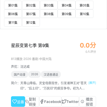
第01集
第02集
第03集
第04集
第05集
第06集
第07集
第08集
第09集
第10集
第11集
第12集
0.0分
星辰变第七季 第9集
0人评分
·
2026
·
·
813播放
番剧
中国大陆
声优：
沈达威
2026
国产动漫
汉语普通话
简介：
天尊山降临，灵宝母鼎现世，引发诸神王对“苍天
[展开]
印”、“后土印”、“万民印”的疯狂争夺。初为人父
的秦羽为救兄弟侯费，卷入与血海女王等强敌的
对抗。当姜澜夺得后土印成为众矢之的，秦羽展
复制
播放
Facebook
Twitter
追番
现出惊人实力震慑群雄。
链接
报错