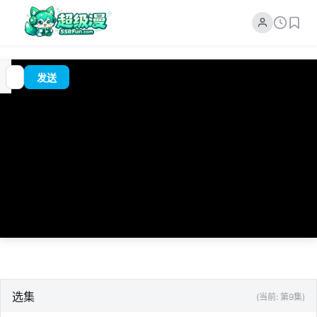
追
00:00
?
发送
番
/
0:00
选集
(当前: 第9集)