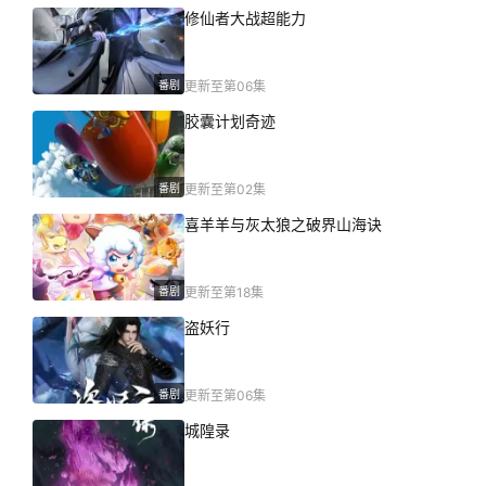
修仙者大战超能力
番剧
更新至第06集
胶囊计划奇迹
番剧
更新至第02集
喜羊羊与灰太狼之破界山海诀
番剧
更新至第18集
盗妖行
番剧
更新至第06集
城隍录