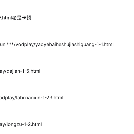
-1-7.html老是卡顿
*/vodplay/yaoyebaiheshujiashiguang-1-1.html
/dajian-1-5.html
lay/labixiaoxin-1-23.html
y/longzu-1-2.html