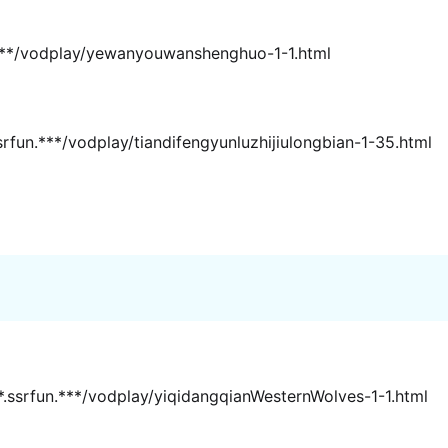
/vodplay/yewanyouwanshenghuo-1-1.html
*/vodplay/tiandifengyunluzhijiulongbian-1-35.html
un.***/vodplay/yiqidangqianWesternWolves-1-1.html