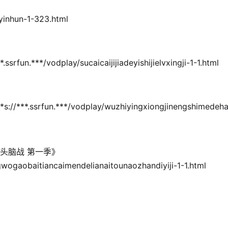
nhun-1-323.html
/vodplay/sucaicaijijiadeyishijielvxingji-1-1.html
un.***/vodplay/wuzhiyingxiongjinengshimedehaow
头脑战 第一季》
ngwogaobaitiancaimendelianaitounaozhandiyiji-1-1.html