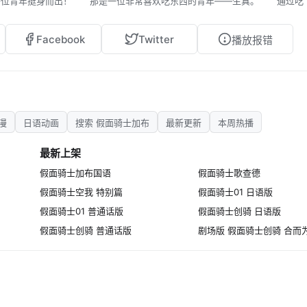
一位青年挺身而出！ 那是一位非常喜欢吃东西的青年——生真。 通过吃
饱藏」，并获得变身为假面骑士的力量。 现在，生真为了保护人们的幸福而
Facebook
Twitter
播放报错
漫
日语动画
搜索 假面骑士加布
最新更新
本周热播
最新上架
假面骑士加布国语
假面骑士歌查德
假面骑士空我 特别篇
假面骑士01 日语版
假面骑士01 普通话版
假面骑士创骑 日语版
假面骑士创骑 普通话版
剧场版 假面骑士创骑 合而