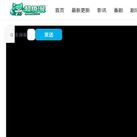
首页
最新更新
影讯
番剧
剧
追
0
条弹幕
发送
?
番
00:00
/
0:00