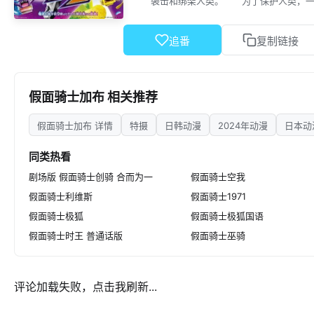
袭击和绑架人类。 为了保护人类，
果，生真能创造出成为其眷属的存在「
人战斗的故事开始了！
追番
复制链接
假面骑士加布 相关推荐
假面骑士加布 详情
特摄
日韩动漫
2024年动漫
日本动
同类热看
剧场版 假面骑士创骑 合而为一
假面骑士空我
假面骑士利维斯
假面骑士1971
假面骑士极狐
假面骑士极狐国语
假面骑士时王 普通话版
假面骑士巫骑
评论加载失败，点击我刷新...