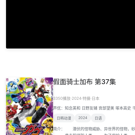
假面骑士加布 第37集
·
2024
·
·
3350播放
特摄
日本
声优：
知念英和
日野友辅
宫部望美
塚本高史
2024
日韩动漫
日语
简介：
潜伏的怪物威胁、异世界的怪物，砂