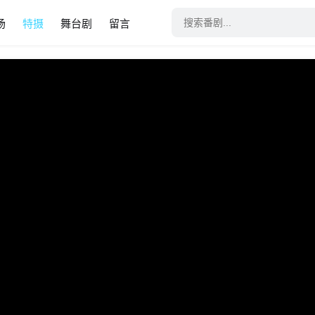
场
特摄
舞台剧
留言