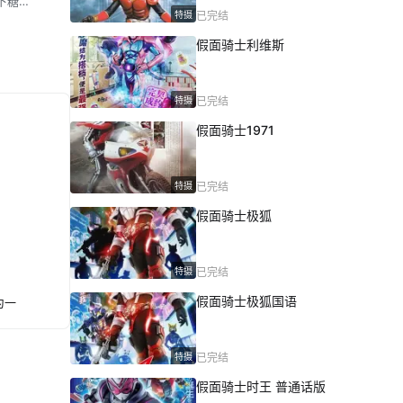
下糖
特摄
已完结
与砂糖
假面骑士利维斯
特摄
已完结
假面骑士1971
特摄
已完结
假面骑士极狐
特摄
已完结
假面骑士极狐国语
为一
特摄
已完结
假面骑士时王 普通话版