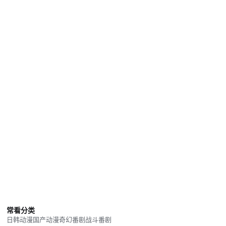
常看分类
日韩动漫
国产动漫
奇幻番剧
战斗番剧