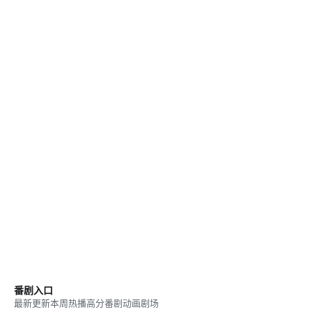
番剧入口
最新更新
本周热播
高分番剧
动画剧场