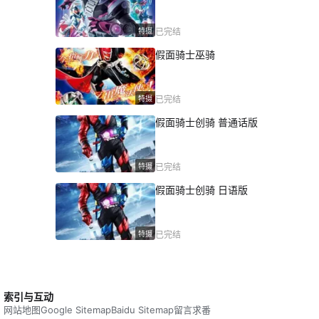
特摄
已完结
假面骑士巫骑
特摄
已完结
假面骑士创骑 普通话版
特摄
已完结
假面骑士创骑 日语版
特摄
已完结
索引与互动
网站地图
Google Sitemap
Baidu Sitemap
留言求番