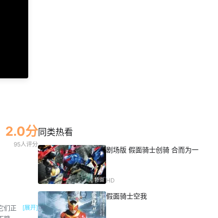
第46集
第47集
第48集
第49集
第50集
2.0分
同类热看
95人评分
剧场版 假面骑士创骑 合而为一
特摄
HD
假面骑士空我
它们正
[展开]