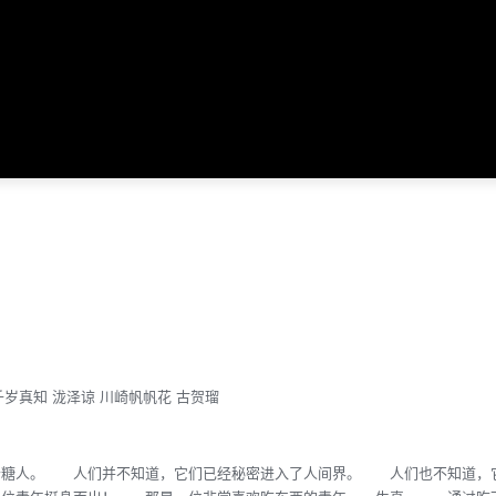
千岁真知
泷泽谅
川崎帆帆花
古贺瑠
糖人。 人们并不知道，它们已经秘密进入了人间界。 人们也不知道，