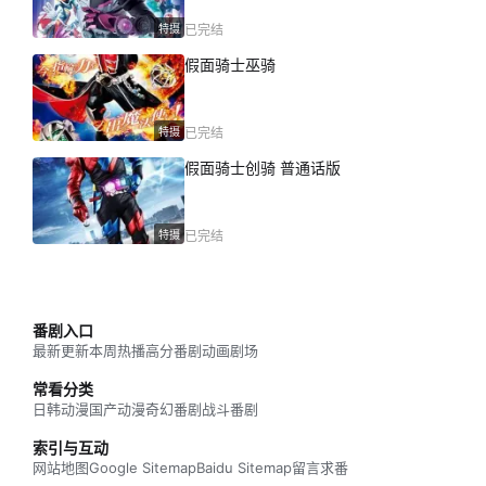
特摄
已完结
假面骑士巫骑
特摄
已完结
假面骑士创骑 普通话版
特摄
已完结
番剧入口
最新更新
本周热播
高分番剧
动画剧场
常看分类
日韩动漫
国产动漫
奇幻番剧
战斗番剧
索引与互动
网站地图
Google Sitemap
Baidu Sitemap
留言求番