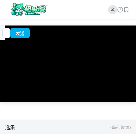
追
00:00
?
发送
番
/
0:00
选集
(当前: 第1集)