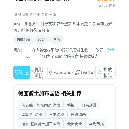
457人评分
·
2024
·
·
1931播放
特摄
日本
声优：
知念英和
日野友辅
宫部望美
塚本高史
千岁真知
泷泽
谅
川崎帆帆花
古贺瑠
2024
日韩动漫
日语
简介：
在人类世界里暗中行动的智慧生物——砂糖
[展开]
人。 他们为了获取“黑暗零食”持续掳掠人
类。 接连不断有人类遭到砂糖人袭击，从异
世界而来的青年生真，为了拯救人类挺身而
复制
播放
Facebook
Twitter
追番
出。 饱藏，是生真吃下零食后产出的小巧怪
链接
报错
物。生真与它们一起，用形似嘴巴的腰带变身为
假面骑士加布……！ 软糖、薯片、棉花糖、
假面骑士加布国语 相关推荐
巧克力、糖果…… 用零食之力实现强化，保
护人类不受怪物砂糖人侵害！ “零食”英雄
假面骑士加布国语 详情
特摄
日韩动漫
——假面骑士加布的战斗即将拉开序幕！
2024年动漫
日本动漫
日语动画
搜索 假面骑士加布国语
最新更新
本周热播