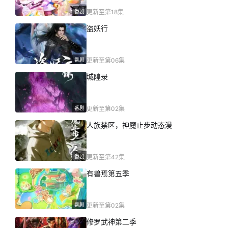
番剧
更新至第18集
盗妖行
番剧
更新至第06集
城隍录
番剧
更新至第02集
人族禁区，神魔止步动态漫
番剧
更新至第42集
有兽焉第五季
番剧
更新至第02集
修罗武神第二季