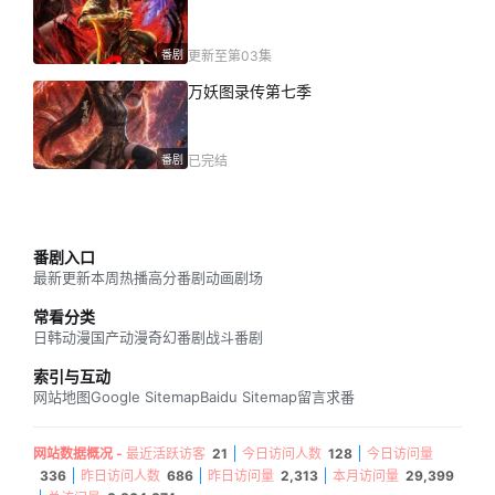
番剧
更新至第03集
万妖图录传第七季
番剧
已完结
番剧入口
最新更新
本周热播
高分番剧
动画剧场
常看分类
日韩动漫
国产动漫
奇幻番剧
战斗番剧
索引与互动
网站地图
Google Sitemap
Baidu Sitemap
留言求番
网站数据概况 -
最近活跃访客
21
今日访问人数
128
今日访问量
336
昨日访问人数
686
昨日访问量
2,313
本月访问量
29,399