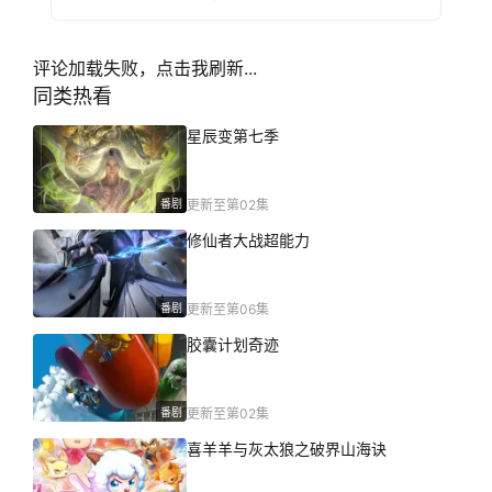
评论加载失败，点击我刷新...
同类热看
星辰变第七季
番剧
更新至第02集
修仙者大战超能力
番剧
更新至第06集
胶囊计划奇迹
番剧
更新至第02集
喜羊羊与灰太狼之破界山海诀