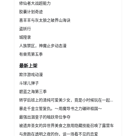
修仙者大战超能力
胶囊计划奇迹
喜羊羊与灰太狼之破界山海诀
盗妖行
城隍录
人族禁区，神魔止步动态漫
有兽焉第五季
最新上架
欺诈游戏动漫
斗球儿弹子
碧蓝之海第三季
转学后班上的清纯可爱美少女，竟是小时候玩在一起的哥儿们
暴走千金立誓复仇。～用魔导书之力碾碎祖国～
最强出涸皇子的暗跃帝位争夺
被遗弃圣女的异世界美食之旅用隐藏技能召唤了露营车
与奔跑在透明之夜的你，谈一场看不见的恋爱