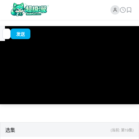
追
00:00
?
发送
番
/
0:00
选集
(当前: 第19集)