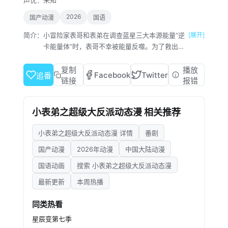
声优：
未知
2026
国产动漫
国语
简介：
小冒险家表哥和表弟在调查蓝星三大本源能量“逆
[展开]
卡能量体”时，表哥不幸被能量反噬。为了救出表
兄，揭开背后真相，表弟与神秘的那玛组成了搭
档，一同向着危机四伏的深渊地带进发。一路
复制
播放
Facebook
Twitter
追番
上，表弟和那玛凭借着超高的智慧，想出一个个
链接
报错
巧妙的办法，又鼓足非凡的勇气，和那些异兽展
开激烈搏斗。最终，他们成功战胜了所有困难，
小表弟之超级大反派动态漫 相关推荐
完成了这场惊心动魄的战斗。
小表弟之超级大反派动态漫 详情
番剧
国产动漫
2026年动漫
中国大陆动漫
国语动画
搜索 小表弟之超级大反派动态漫
最新更新
本周热播
同类热看
星辰变第七季