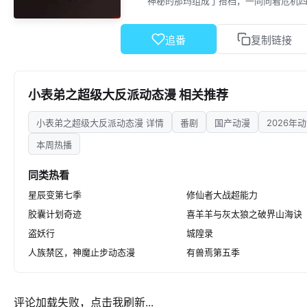
神秘的那玛组成了搭档，一同向着危机
法，又鼓足非凡的勇气，和那些异兽展
追番
复制链接
小表弟之超级大反派动态漫 相关推荐
小表弟之超级大反派动态漫 详情
番剧
国产动漫
2026年
本周热播
同类热看
星辰变第七季
修仙者大战超能力
胶囊计划奇迹
喜羊羊与灰太狼之破界山海诀
盗妖行
城隍录
人族禁区，神魔止步动态漫
有兽焉第五季
评论加载失败，点击我刷新...