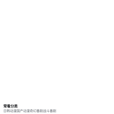
常看分类
日韩动漫
国产动漫
奇幻番剧
战斗番剧