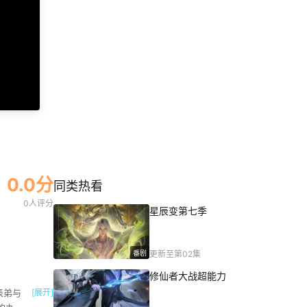
0.0分
同类热看
0人评分
星辰变第七季
番剧
更新至第02集
修仙者大战超能力
表弟与
[展开]