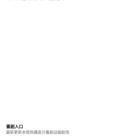
番剧入口
最新更新
本周热播
高分番剧
动画剧场