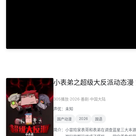
小表弟之超级大反派动态漫 
·
2026
·
·
305播放
番剧
中国大陆
声优：
未知
2026
国产动漫
国语
简介：
小冒险家表哥和表弟在调查蓝星三大本源