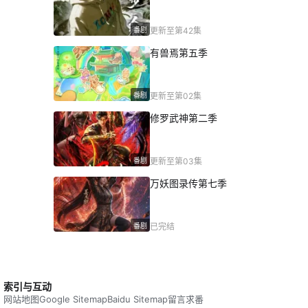
番剧
更新至第42集
有兽焉第五季
番剧
更新至第02集
修罗武神第二季
番剧
更新至第03集
万妖图录传第七季
番剧
已完结
索引与互动
网站地图
Google Sitemap
Baidu Sitemap
留言求番