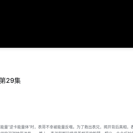
第29集
能量“逆卡能量体”时，表哥不幸被能量反噬。为了救出表兄，揭开背后真相，