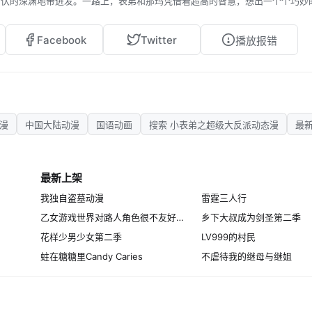
四伏的深渊地带进发。一路上，表弟和那玛凭借着超高的智慧，想出一个个巧妙
开激烈搏斗。最终，他们成功战胜了所有困难，完成了这场惊心动魄的战斗。
Facebook
Twitter
播放报错
动漫
中国大陆动漫
国语动画
搜索 小表弟之超级大反派动态漫
最
最新上架
我独自盗墓动漫
雷霆三人行
乙女游戏世界对路人角色很不友好第二季
乡下大叔成为剑圣第二季
花样少男少女第二季
LV999的村民
蛀在糖糖里Candy Caries
不虐待我的继母与继姐