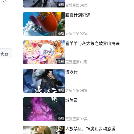
的办
番剧
更新至第06集
胶囊计划奇迹
番剧
更新至第02集
喜羊羊与灰太狼之破界山海诀
新更新
番剧
更新至第18集
盗妖行
番剧
更新至第06集
城隍录
番剧
更新至第02集
人族禁区，神魔止步动态漫