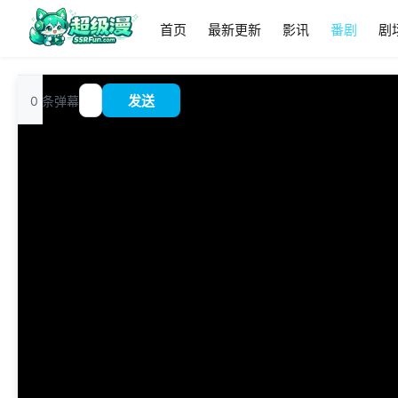
首页
最新更新
影讯
番剧
剧
追
0
条弹幕
发送
?
番
00:00
/
0:00