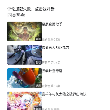
评论加载失败，点击我刷新...
同类热看
星辰变第七季
番剧
更新至第02集
修仙者大战超能力
番剧
更新至第06集
胶囊计划奇迹
番剧
更新至第02集
喜羊羊与灰太狼之破界山海诀
番剧
更新至第18集