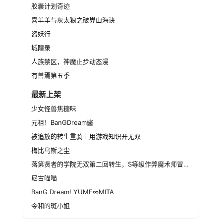
胶囊计划奇迹
喜羊羊与灰太狼之破界山海诀
盗妖行
城隍录
人族禁区，神魔止步动态漫
有兽焉第五季
最新上架
少女怪兽焦糖味
元祖！BanGDream酱
被追放的转生重骑士用游戏知识开无双
梅比乌斯之尘
落第贤者的学院无双第二回转生，S等级作弊魔术师冒险记
尼古喵喵
BanG Dream! YUME∞MITA
令和的斑小姐