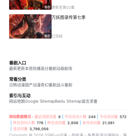
番剧
更新至第03集
万妖图录传第七季
番剧
已完结
番剧入口
最新更新
本周热播
高分番剧
动画剧场
常看分类
日韩动漫
国产动漫
奇幻番剧
战斗番剧
索引与互动
网站地图
Google Sitemap
Baidu Sitemap
留言求番
网站数据概况 -
最近活跃访客
8
今日访问人数
244
今日访问量
572
昨日访问人数
776
昨日访问量
2,606
本月访问量
21,081
总访问量
3,796,056
Copyright © 2026 SSRFun动漫 - 超级漫 - 免费高清动漫网站 · 漫