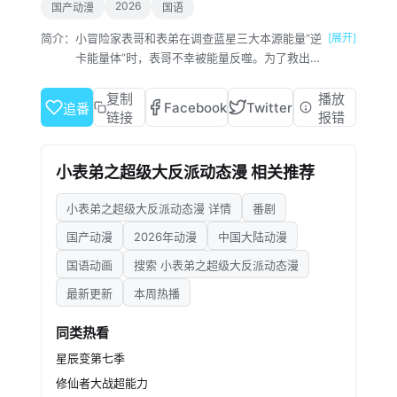
2026
国产动漫
国语
简介：
小冒险家表哥和表弟在调查蓝星三大本源能量“逆
[展开]
卡能量体”时，表哥不幸被能量反噬。为了救出表
兄，揭开背后真相，表弟与神秘的那玛组成了搭
档，一同向着危机四伏的深渊地带进发。一路
复制
播放
Facebook
Twitter
追番
上，表弟和那玛凭借着超高的智慧，想出一个个
链接
报错
巧妙的办法，又鼓足非凡的勇气，和那些异兽展
开激烈搏斗。最终，他们成功战胜了所有困难，
小表弟之超级大反派动态漫 相关推荐
完成了这场惊心动魄的战斗。
小表弟之超级大反派动态漫 详情
番剧
国产动漫
2026年动漫
中国大陆动漫
国语动画
搜索 小表弟之超级大反派动态漫
最新更新
本周热播
同类热看
星辰变第七季
修仙者大战超能力