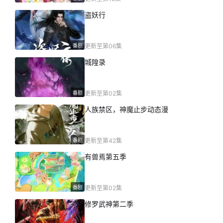
盗妖行
番剧
更新至第06集
城隍录
番剧
更新至第02集
人族禁区，神魔止步动态漫
番剧
更新至第42集
有兽焉第五季
番剧
更新至第02集
修罗武神第二季