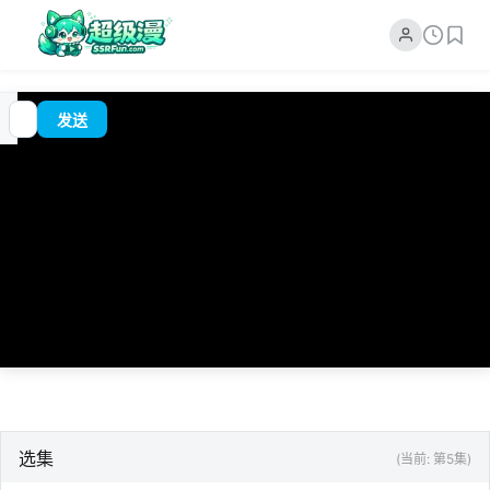
追
00:00
?
发送
番
/
0:00
选集
(当前: 第5集)