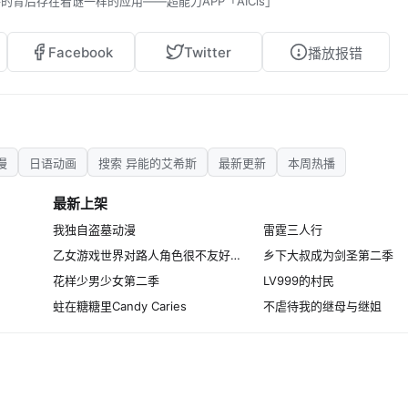
背后存在着谜一样的应用——超能力APP「AICis」
Facebook
Twitter
播放报错
漫
日语动画
搜索 异能的艾希斯
最新更新
本周热播
最新上架
我独自盗墓动漫
雷霆三人行
乙女游戏世界对路人角色很不友好第二季
乡下大叔成为剑圣第二季
花样少男少女第二季
LV999的村民
蛀在糖糖里Candy Caries
不虐待我的继母与继姐