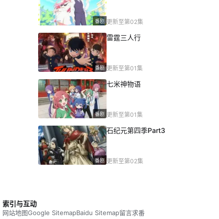
番剧
更新至第02集
雷霆三人行
番剧
更新至第01集
七米神物语
番剧
更新至第01集
石纪元第四季Part3
番剧
更新至第02集
索引与互动
网站地图
Google Sitemap
Baidu Sitemap
留言求番