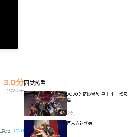
3.0分
同类热看
257人评分
JOJO的奇妙冒险 星尘斗士 埃及
篇
番剧
全集
巨人族的新娘
[展开]