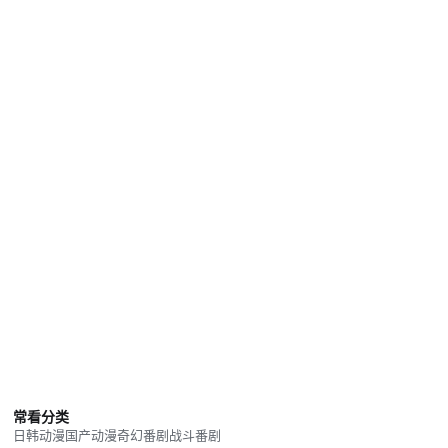
常看分类
日韩动漫
国产动漫
奇幻番剧
战斗番剧