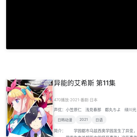
异能的艾希斯 第11集
·
2021
·
·
470播放
番剧
日本
声优：
小笠原仁
浅見春那
都丸ちよ
绿川光
2021
日韩动漫
日语
简介：
学园都市乌兹西奥学园发生了