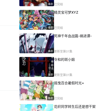
番剧
已完结
精灵宝可梦XYZ
番剧
已完结
死神千年血战篇-祸进谭-
番剧
更新至第01集
令和的斑小姐
番剧
更新至第01集
摇曳百合暑假时光+
番剧
已完结
花织同学转生后还是想干架