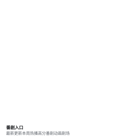
番剧入口
最新更新
本周热播
高分番剧
动画剧场