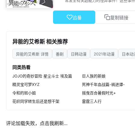
常发生有关超能力的怪异事件！这些事件的
追番
复制链接
异能的艾希斯 相关推荐
异能的艾希斯 详情
番剧
日韩动漫
2021年动漫
日本动
同类热看
JOJO的奇妙冒险 星尘斗士 埃及篇
巨人族的新娘
精灵宝可梦XYZ
死神千年血战篇-祸进谭-
令和的斑小姐
摇曳百合暑假时光+
花织同学转生后还是想干架
雷霆三人行
评论加载失败，点击我刷新...