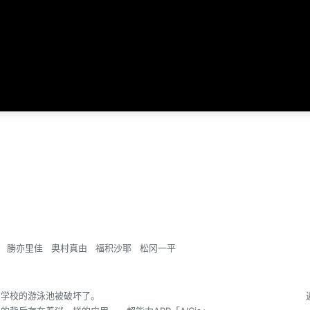
勝亦里佳
奥村真由
福积沙耶
松冈一平
异变，学校的游泳池被破坏了。 近期经