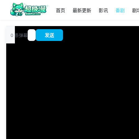
首页
最新更新
影讯
番剧
剧
追
0
条弹幕
发送
?
番
00:00
/
0:00