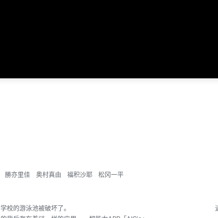
勝亦里佳
奥村真由
福积沙耶
松冈一平
异变，学校的游泳池被破坏了。 近期经