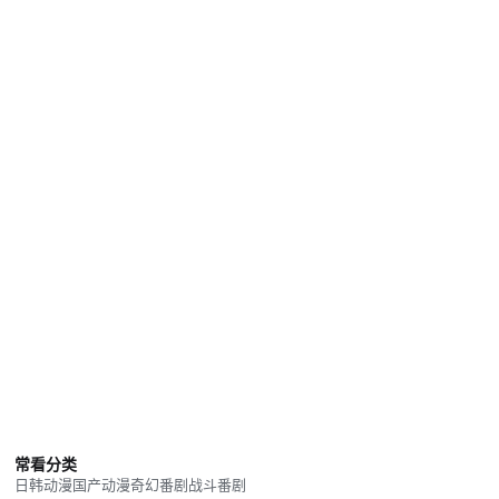
常看分类
日韩动漫
国产动漫
奇幻番剧
战斗番剧