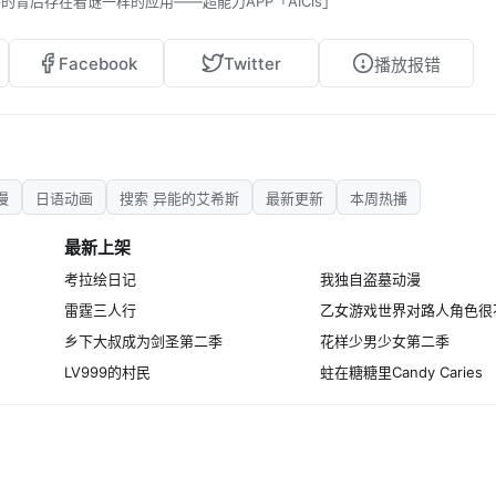
背后存在着谜一样的应用——超能力APP「AICis」
Facebook
Twitter
播放报错
漫
日语动画
搜索 异能的艾希斯
最新更新
本周热播
最新上架
考拉绘日记
我独自盗墓动漫
雷霆三人行
乡下大叔成为剑圣第二季
花样少男少女第二季
LV999的村民
蛀在糖糖里Candy Caries