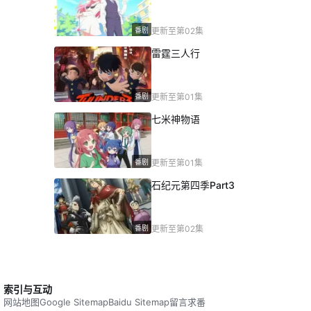
番剧
更新至第02集
雷霆三人行
番剧
更新至第01集
七米神物语
番剧
更新至第01集
石纪元第四季Part3
番剧
更新至第02集
索引与互动
网站地图
Google Sitemap
Baidu Sitemap
留言求番