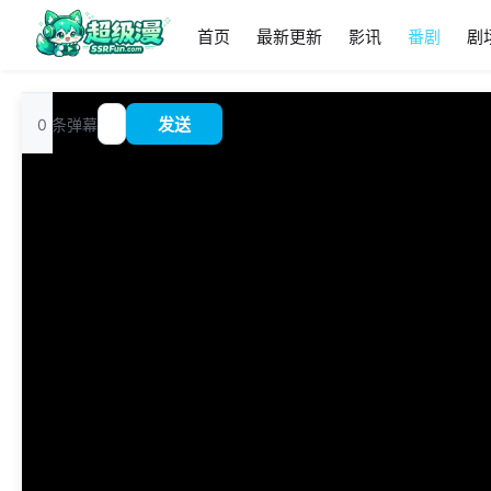
首页
最新更新
影讯
番剧
剧
追
0
条弹幕
发送
?
番
00:00
/
0:00