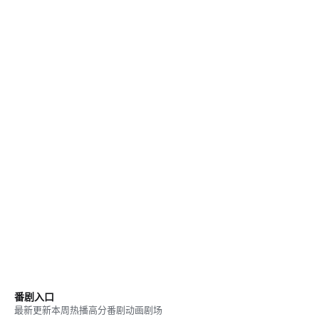
番剧入口
最新更新
本周热播
高分番剧
动画剧场