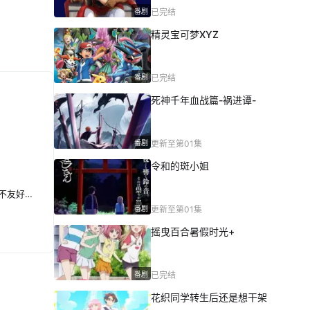
番剧
已完结
精灵宝可梦XYZ
番剧
已完结
死神千年血战篇-祸进谭-
番剧
更新至第01集
令和的斑小姐
乙女游戏世界对路人角色很不友好第二季
番剧
更新至第01集
摇曳百合暑假时光+
番剧
已完结
花织同学转生后还是想干架