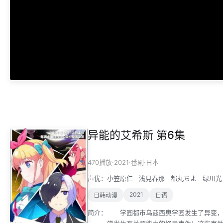
异能的艾希斯 第6集
·
2021
·
·
470播放
番剧
日本
声优：
小笠原仁
浅見春那
都丸ちよ
绿川光
2021
日韩动漫
日语
简介：
学园都市乌兹西奥学园发生了