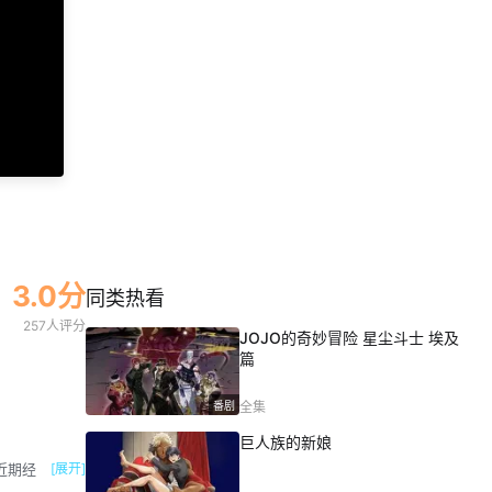
3.0分
同类热看
257人评分
JOJO的奇妙冒险 星尘斗士 埃及
篇
番剧
全集
巨人族的新娘
[展开]