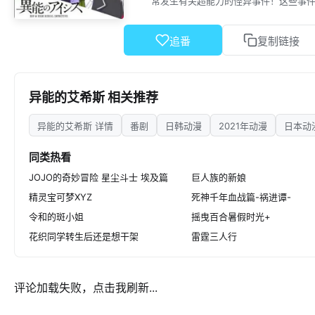
常发生有关超能力的怪异事件！这些事件的
追番
复制链接
异能的艾希斯 相关推荐
异能的艾希斯 详情
番剧
日韩动漫
2021年动漫
日本动
同类热看
JOJO的奇妙冒险 星尘斗士 埃及篇
巨人族的新娘
精灵宝可梦XYZ
死神千年血战篇-祸进谭-
令和的斑小姐
摇曳百合暑假时光+
花织同学转生后还是想干架
雷霆三人行
评论加载失败，点击我刷新...