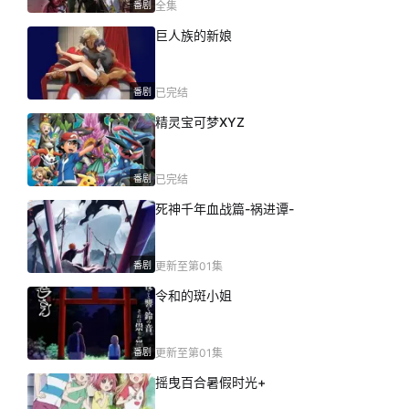
番剧
全集
巨人族的新娘
番剧
已完结
精灵宝可梦XYZ
番剧
已完结
死神千年血战篇-祸进谭-
番剧
更新至第01集
令和的斑小姐
番剧
更新至第01集
摇曳百合暑假时光+