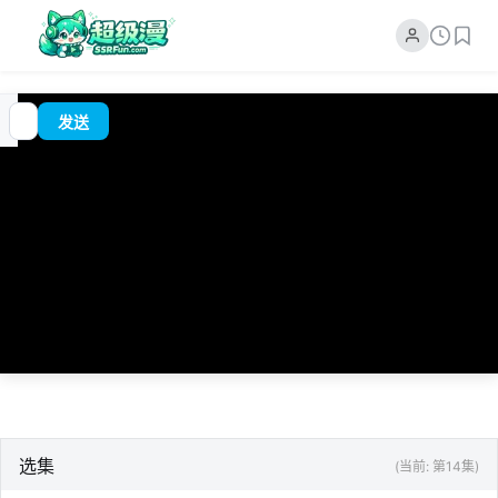
追
00:00
?
发送
番
/
0:00
选集
(当前: 第14集)