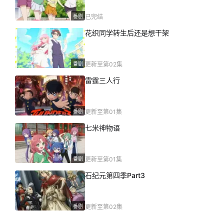
番剧
已完结
花织同学转生后还是想干架
番剧
更新至第02集
雷霆三人行
番剧
更新至第01集
七米神物语
番剧
更新至第01集
石纪元第四季Part3
番剧
更新至第02集