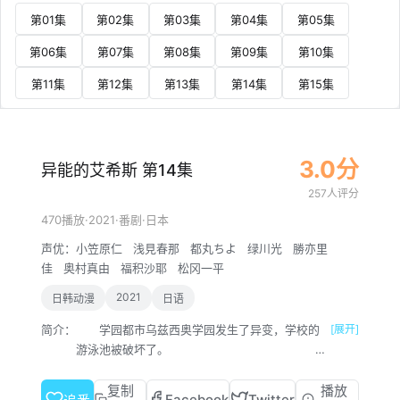
第01集
第02集
第03集
第04集
第05集
第06集
第07集
第08集
第09集
第10集
第11集
第12集
第13集
第14集
第15集
3.0分
异能的艾希斯 第14集
257人评分
·
2021
·
·
470播放
番剧
日本
声优：
小笠原仁
浅見春那
都丸ちよ
绿川光
勝亦里
佳
奥村真由
福积沙耶
松冈一平
2021
日韩动漫
日语
简介：
学园都市乌兹西奥学园发生了异变，学校的
[展开]
游泳池被破坏了。
近期经常发生有关超能力的
怪异事件！这些事件的背后存在着谜一样的应用
复制
播放
Facebook
Twitter