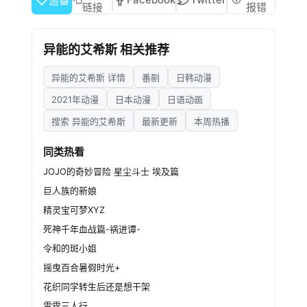
追番
——超能力APP「AICis」
链接
报错
异能的艾希斯 相关推荐
异能的艾希斯 详情
番剧
日韩动漫
2021年动漫
日本动漫
日语动画
搜索 异能的艾希斯
最新更新
本周热播
同类热看
JOJO的奇妙冒险 星尘斗士 埃及篇
巨人族的新娘
精灵宝可梦XYZ
死神千年血战篇-祸进谭-
令和的斑小姐
摇曳百合暑假时光+
花织同学转生后还是想干架
雷霆三人行