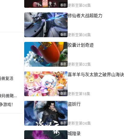
番剧
更新至第06集
修仙者大战超能力
番剧
更新至第06集
胶囊计划奇迹
番剧
更新至第02集
喜羊羊与灰太狼之破界山海诀
码兽复活
番剧
更新至第18集
数码宝贝剧场版3：前篇・数码兽飓风登陆！！后篇・超绝进化！
盗妖行
争游戏！
番剧
更新至第06集
城隍录