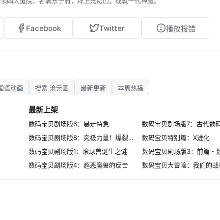
登顶四大道院，名满东宁府，拜上元初山，成就一代神魔。
Facebook
Twitter
播放报错
国语动画
搜索 沧元图
最新更新
本周热播
最新上架
数码宝贝剧场版6：暴走特急
数码宝贝剧场版7：古代数
数码宝贝剧场版8：究极力量！爆裂模式发动
数码宝贝特别篇：X进化
数码宝贝剧场版1：滚球兽诞生之谜
数码宝贝剧场版4：超恶魔兽的反击
数码宝贝大冒险：我们的战