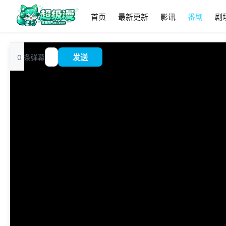
首页
最新更新
影讯
番剧
剧
追
0
条弹幕
发送
?
番
00:00
/
0:00