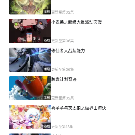
番剧
更新至第02集
小表弟之超级大反派动态漫
番剧
更新至第06集
修仙者大战超能力
番剧
更新至第06集
胶囊计划奇迹
番剧
更新至第02集
喜羊羊与灰太狼之破界山海诀
番剧
更新至第18集