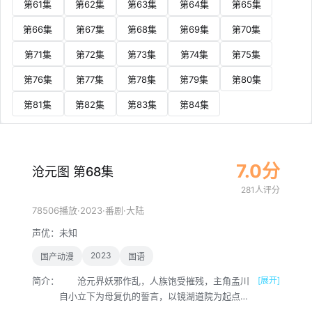
第61集
第62集
第63集
第64集
第65集
第66集
第67集
第68集
第69集
第70集
第71集
第72集
第73集
第74集
第75集
第76集
第77集
第78集
第79集
第80集
第81集
第82集
第83集
第84集
7.0分
沧元图 第68集
281人评分
·
2023
·
·
78506播放
番剧
大陆
声优：
未知
2023
国产动漫
国语
简介：
沧元界妖邪作乱，人族饱受摧残，主角孟川
[展开]
自小立下为母复仇的誓言，以镜湖道院为起点，
凭借坚毅无畏的心志与利落果决的刀法身手，惩