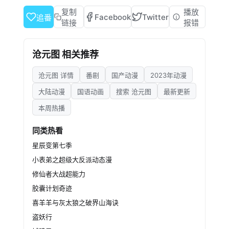
处奸恶，溃灭妖族，登顶四大道院，名满东宁
复制
播放
Facebook
Twitter
追番
府，拜上元初山，成就一代神魔。
链接
报错
沧元图 相关推荐
沧元图 详情
番剧
国产动漫
2023年动漫
大陆动漫
国语动画
搜索 沧元图
最新更新
本周热播
同类热看
星辰变第七季
小表弟之超级大反派动态漫
修仙者大战超能力
胶囊计划奇迹
喜羊羊与灰太狼之破界山海诀
盗妖行