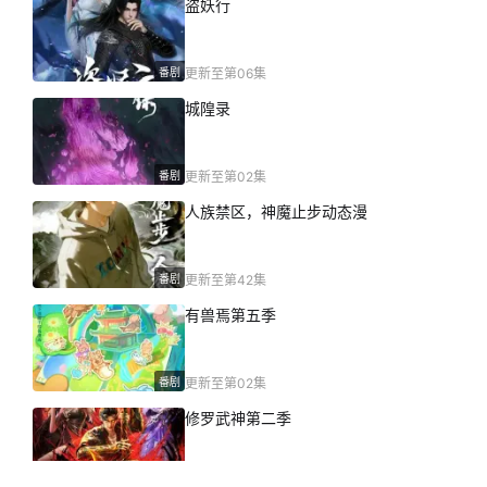
盗妖行
番剧
更新至第06集
城隍录
番剧
更新至第02集
人族禁区，神魔止步动态漫
番剧
更新至第42集
有兽焉第五季
番剧
更新至第02集
修罗武神第二季
番剧
更新至第03集