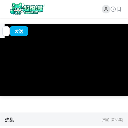
追
00:00
?
发送
番
/
0:00
选集
(当前: 第68集)