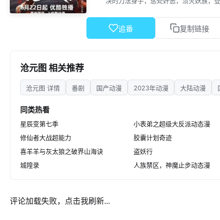
决的刀法身手，惩处奸恶，溃灭妖族，
追番
复制链接
沧元图 相关推荐
沧元图 详情
番剧
国产动漫
2023年动漫
大陆动漫
同类热看
星辰变第七季
小表弟之超级大反派动态漫
修仙者大战超能力
胶囊计划奇迹
喜羊羊与灰太狼之破界山海诀
盗妖行
城隍录
人族禁区，神魔止步动态漫
评论加载失败，点击我刷新...