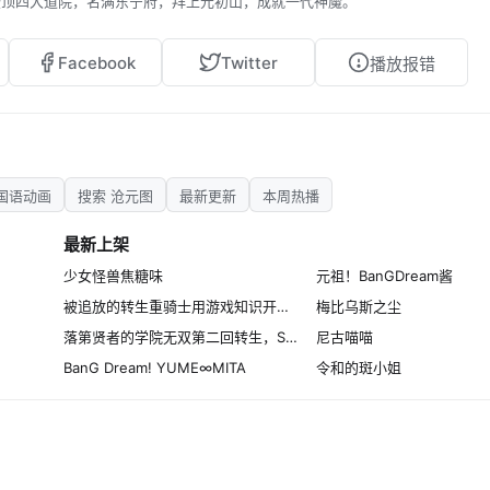
登顶四大道院，名满东宁府，拜上元初山，成就一代神魔。
Facebook
Twitter
播放报错
国语动画
搜索 沧元图
最新更新
本周热播
最新上架
少女怪兽焦糖味
元祖！BanGDream酱
被追放的转生重骑士用游戏知识开无双
梅比乌斯之尘
落第贤者的学院无双第二回转生，S等级作弊魔术师冒险记
尼古喵喵
BanG Dream! YUME∞MITA
令和的斑小姐