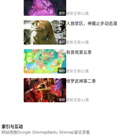
番剧
更新至第02集
人族禁区，神魔止步动态漫
番剧
更新至第42集
有兽焉第五季
番剧
更新至第02集
修罗武神第二季
番剧
更新至第03集
索引与互动
网站地图
Google Sitemap
Baidu Sitemap
留言求番