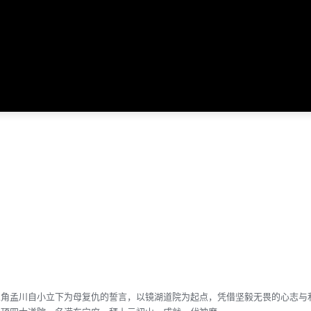
孟川自小立下为母复仇的誓言，以镜湖道院为起点，凭借坚毅无畏的心志与