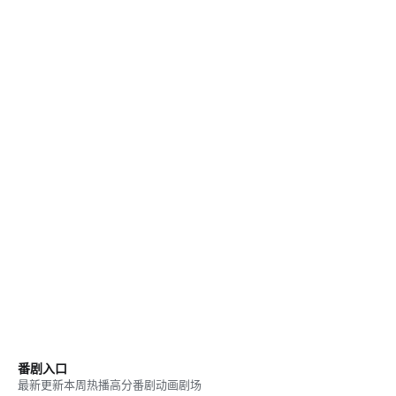
番剧入口
最新更新
本周热播
高分番剧
动画剧场