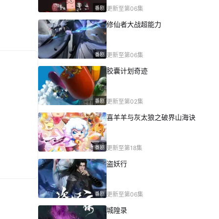
番剧
更新至第06集
修仙者大战超能力
番剧
更新至第06集
胶囊计划奇迹
番剧
更新至第02集
喜羊羊与灰太狼之破界山海诀
番剧
更新至第18集
盗妖行
番剧
更新至第06集
城隍录