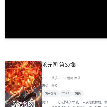
沧元图 第37集
·
2023
·
·
78506播放
番剧
大陆
声优：
未知
2023
国产动漫
国语
简介：
沧元界妖邪作乱，人族饱受摧残，主角