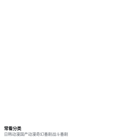
常看分类
日韩动漫
国产动漫
奇幻番剧
战斗番剧