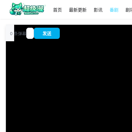
首页
最新更新
影讯
番剧
剧
追
0
条弹幕
发送
?
番
00:00
/
0:00