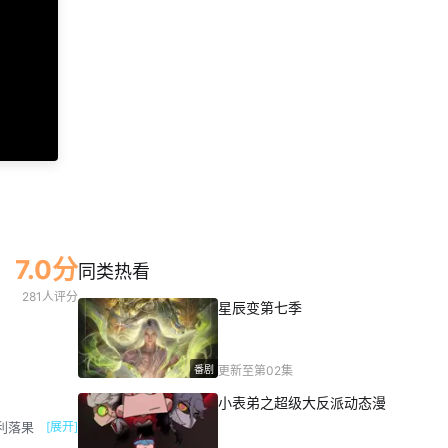
第46集
第47集
第48集
第49集
第50集
第51集
第52集
第53集
第54集
第55集
第56集
第57集
第58集
第59集
第60集
第61集
第62集
第63集
第64集
第65集
第66集
第67集
第68集
第69集
第70集
第71集
第72集
第73集
第74集
第75集
第76集
第77集
第78集
第79集
第80集
7.0分
同类热看
第81集
第82集
第83集
第84集
281人评分
星辰变第七季
番剧
更新至第02集
小表弟之超级大反派动态漫
利落果
[展开]