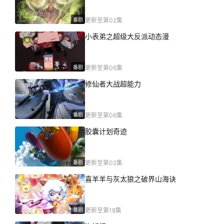
番剧
更新至第02集
小表弟之超级大反派动态漫
番剧
更新至第06集
修仙者大战超能力
番剧
更新至第06集
胶囊计划奇迹
番剧
更新至第02集
喜羊羊与灰太狼之破界山海诀
番剧
更新至第18集