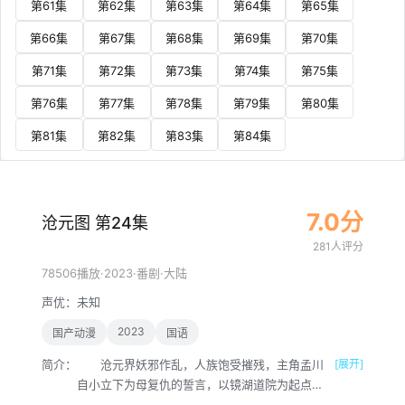
第61集
第62集
第63集
第64集
第65集
第66集
第67集
第68集
第69集
第70集
第71集
第72集
第73集
第74集
第75集
第76集
第77集
第78集
第79集
第80集
第81集
第82集
第83集
第84集
7.0分
沧元图 第24集
281人评分
·
2023
·
·
78506播放
番剧
大陆
声优：
未知
2023
国产动漫
国语
简介：
沧元界妖邪作乱，人族饱受摧残，主角孟川
[展开]
自小立下为母复仇的誓言，以镜湖道院为起点，
凭借坚毅无畏的心志与利落果决的刀法身手，惩