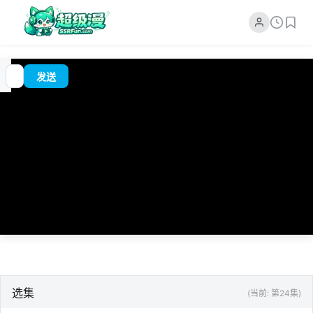
追
00:00
?
发送
番
/
0:00
选集
(当前: 第24集)