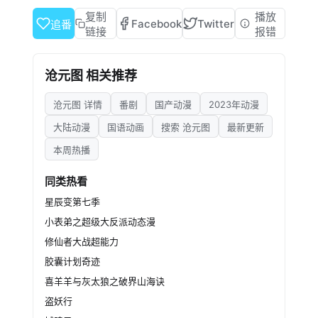
处奸恶，溃灭妖族，登顶四大道院，名满东宁
复制
播放
Facebook
Twitter
追番
府，拜上元初山，成就一代神魔。
链接
报错
沧元图 相关推荐
沧元图 详情
番剧
国产动漫
2023年动漫
大陆动漫
国语动画
搜索 沧元图
最新更新
本周热播
同类热看
星辰变第七季
小表弟之超级大反派动态漫
修仙者大战超能力
胶囊计划奇迹
喜羊羊与灰太狼之破界山海诀
盗妖行