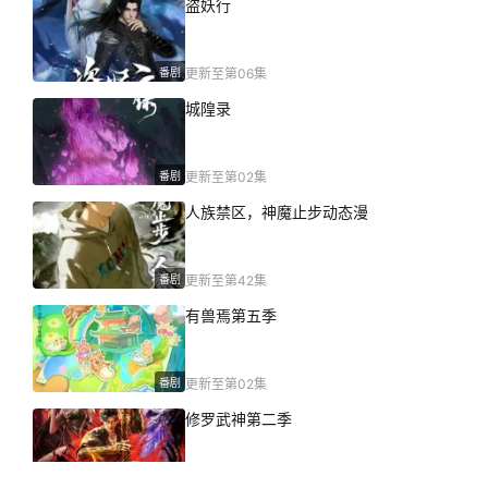
盗妖行
番剧
更新至第06集
城隍录
番剧
更新至第02集
人族禁区，神魔止步动态漫
番剧
更新至第42集
有兽焉第五季
番剧
更新至第02集
修罗武神第二季
番剧
更新至第03集