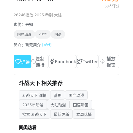
58人评分
·
2025
·
·
26246播放
番剧
大陆
声优：
未知
2025
国产动漫
国语
简介：
暂无简介
[展开]
复制
播放
Facebook
Twitter
追番
链接
报错
斗战天下 相关推荐
斗战天下 详情
番剧
国产动漫
2025年动漫
大陆动漫
国语动画
搜索 斗战天下
最新更新
本周热播
同类热看