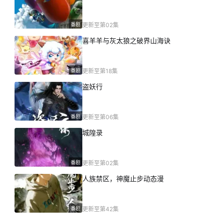
番剧
更新至第02集
喜羊羊与灰太狼之破界山海诀
番剧
更新至第18集
盗妖行
番剧
更新至第06集
城隍录
番剧
更新至第02集
人族禁区，神魔止步动态漫
番剧
更新至第42集