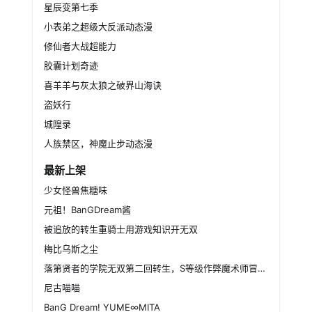
星辰变第七季
小表弟之超级大反派动态漫
修仙者大战超能力
胶囊计划奇迹
喜羊羊与灰太狼之破界山海诀
盗妖行
城隍录
人族禁区，神魔止步动态漫
最新上架
少女怪兽焦糖味
元祖！BanGDream酱
被追放的转生重骑士用游戏知识开无双
梅比乌斯之尘
落第贤者的学院无双第二回转生，S等级作弊魔术师冒险记
尼古喵喵
BanG Dream! YUME∞MITA