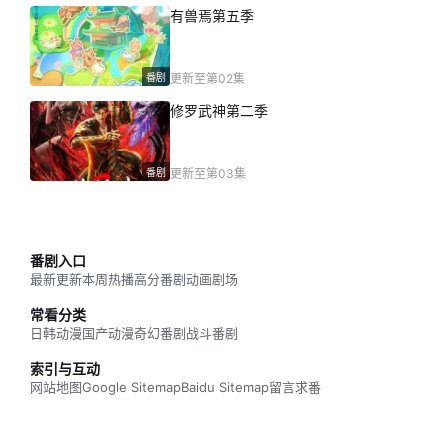
有兽焉第五季
番剧
更新至第02集
修罗武神第二季
番剧
更新至第03集
番剧入口
最新更新
本周热播
高分番剧
动画剧场
常看分类
日韩动漫
国产动漫
奇幻番剧
战斗番剧
索引与互动
网站地图
Google Sitemap
Baidu Sitemap
留言求番
网站数据概况 -
最近活跃访客
14
今日访问人数
368
今日访问量