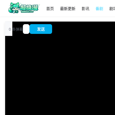
首页
最新更新
影讯
番剧
剧
追
0
条弹幕
发送
?
番
00:00
/
0:00