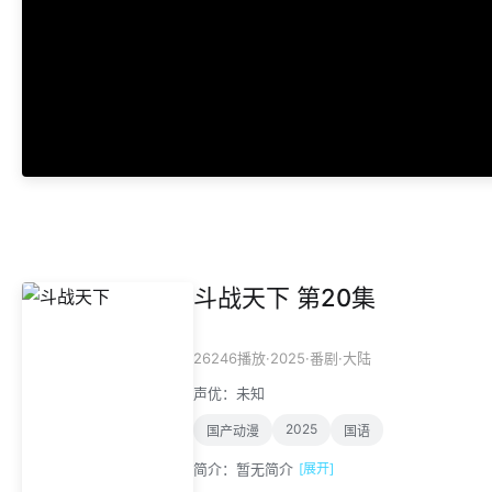
斗战天下 第20集
·
2025
·
·
26246播放
番剧
大陆
声优：
未知
2025
国产动漫
国语
简介：
暂无简介
[展开]