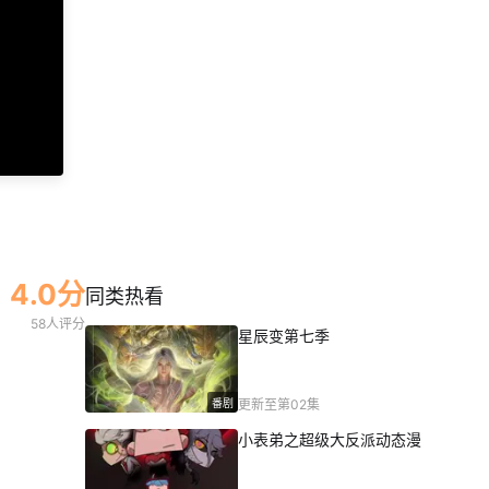
第46集
第47集
第48集
4.0分
同类热看
58人评分
星辰变第七季
番剧
更新至第02集
小表弟之超级大反派动态漫