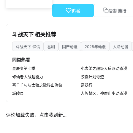
追番
复制链接
斗战天下 相关推荐
斗战天下 详情
番剧
国产动漫
2025年动漫
大陆动漫
同类热看
星辰变第七季
小表弟之超级大反派动态漫
修仙者大战超能力
胶囊计划奇迹
喜羊羊与灰太狼之破界山海诀
盗妖行
城隍录
人族禁区，神魔止步动态漫
评论加载失败，点击我刷新...