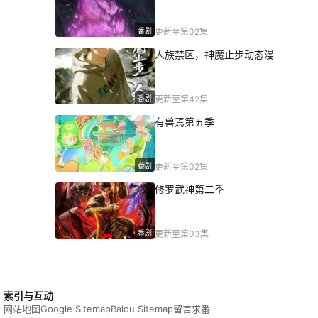
番剧
更新至第02集
人族禁区，神魔止步动态漫
番剧
更新至第42集
有兽焉第五季
番剧
更新至第02集
修罗武神第二季
番剧
更新至第03集
索引与互动
网站地图
Google Sitemap
Baidu Sitemap
留言求番