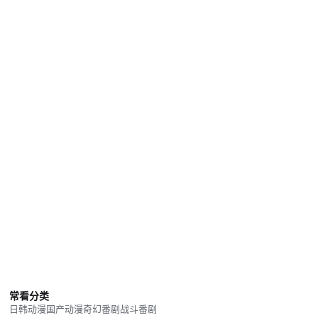
常看分类
日韩动漫
国产动漫
奇幻番剧
战斗番剧