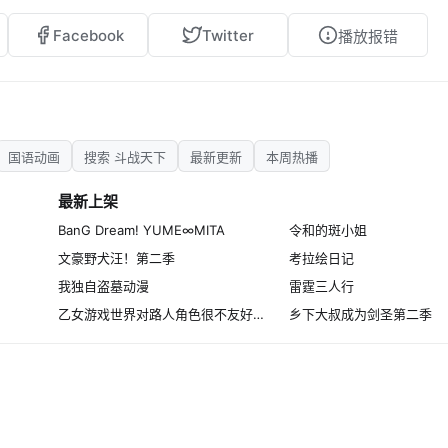
Facebook
Twitter
播放报错
国语动画
搜索 斗战天下
最新更新
本周热播
最新上架
BanG Dream! YUME∞MITA
令和的斑小姐
文豪野犬汪！第二季
考拉绘日记
我独自盗墓动漫
雷霆三人行
乙女游戏世界对路人角色很不友好第二季
乡下大叔成为剑圣第二季