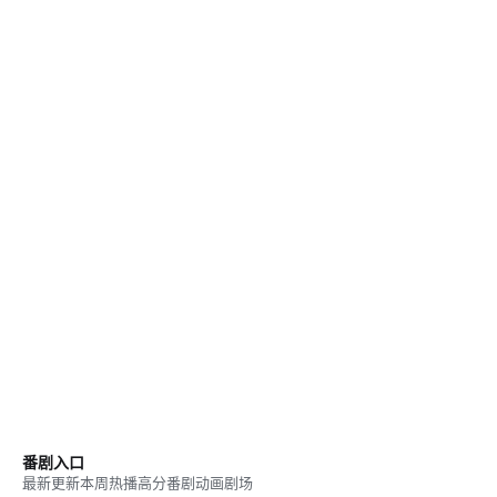
番剧入口
最新更新
本周热播
高分番剧
动画剧场