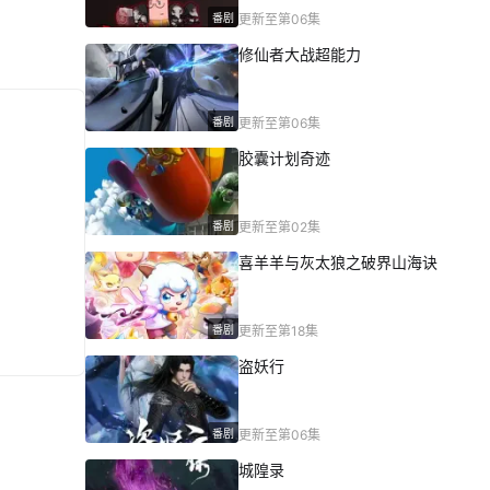
番剧
更新至第06集
修仙者大战超能力
番剧
更新至第06集
胶囊计划奇迹
番剧
更新至第02集
喜羊羊与灰太狼之破界山海诀
番剧
更新至第18集
盗妖行
番剧
更新至第06集
城隍录