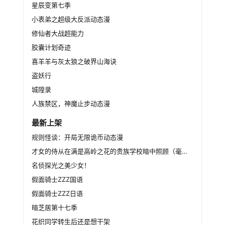
星辰变第七季
小表弟之超级大反派动态漫
修仙者大战超能力
胶囊计划奇迹
喜羊羊与灰太狼之破界山海诀
盗妖行
城隍录
人族禁区，神魔止步动态漫
最新上架
规则怪谈：开局无限诡币动态漫
才女的侍从在满是高岭之花的贵族学校暗中照顾（毫无生活自理能力的）学院第一大小姐
名侦探光之美少女！
假面骑士ZZZ国语
假面骑士ZZZ日语
暗芝居第十七季
花织同学转生后还是想干架