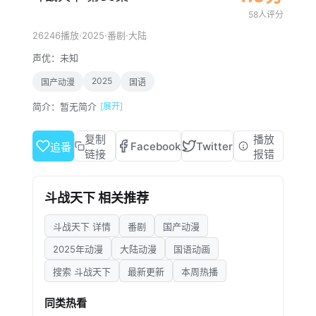
58人评分
·
2025
·
·
26246播放
番剧
大陆
声优：
未知
2025
国产动漫
国语
简介：
暂无简介
[展开]
复制
播放
Facebook
Twitter
追番
链接
报错
斗战天下 相关推荐
斗战天下 详情
番剧
国产动漫
2025年动漫
大陆动漫
国语动画
搜索 斗战天下
最新更新
本周热播
同类热看