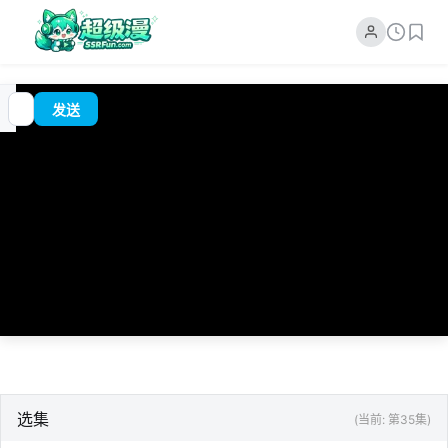
追
00:00
?
发送
番
/
0:00
选集
(当前: 第35集)