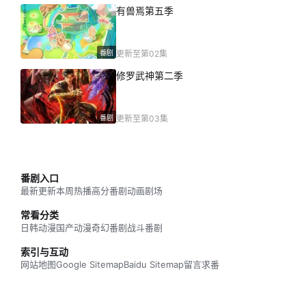
有兽焉第五季
番剧
更新至第02集
修罗武神第二季
番剧
更新至第03集
番剧入口
最新更新
本周热播
高分番剧
动画剧场
常看分类
日韩动漫
国产动漫
奇幻番剧
战斗番剧
索引与互动
网站地图
Google Sitemap
Baidu Sitemap
留言求番
网站数据概况 -
最近活跃访客
16
今日访问人数
198
今日访问量