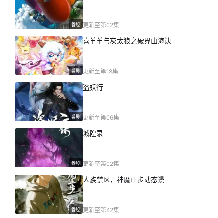
番剧
更新至第02集
喜羊羊与灰太狼之破界山海诀
番剧
更新至第18集
盗妖行
番剧
更新至第06集
城隍录
番剧
更新至第02集
人族禁区，神魔止步动态漫
番剧
更新至第42集