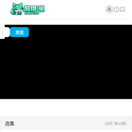
00:00
追
/
?
发送
番
0:00
选集
(当前: 第48集)