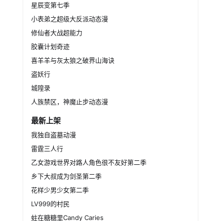
星辰变第七季
小表弟之超级大反派动态漫
修仙者大战超能力
胶囊计划奇迹
喜羊羊与灰太狼之破界山海诀
盗妖行
城隍录
人族禁区，神魔止步动态漫
最新上架
我独自盗墓动漫
雷霆三人行
乙女游戏世界对路人角色很不友好第二季
乡下大叔成为剑圣第二季
花样少男少女第二季
LV999的村民
蛀在糖糖里Candy Caries