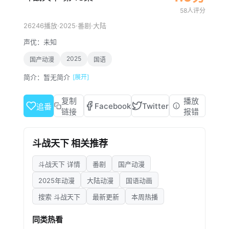
58人评分
·
2025
·
·
26246播放
番剧
大陆
声优：
未知
2025
国产动漫
国语
简介：
暂无简介
[展开]
复制
播放
Facebook
Twitter
追番
链接
报错
斗战天下 相关推荐
斗战天下 详情
番剧
国产动漫
2025年动漫
大陆动漫
国语动画
搜索 斗战天下
最新更新
本周热播
同类热看