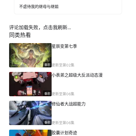
不虐待我的继母与继姐
评论加载失败，点击我刷新...
同类热看
星辰变第七季
番剧
更新至第02集
小表弟之超级大反派动态漫
番剧
更新至第06集
修仙者大战超能力
番剧
更新至第06集
胶囊计划奇迹