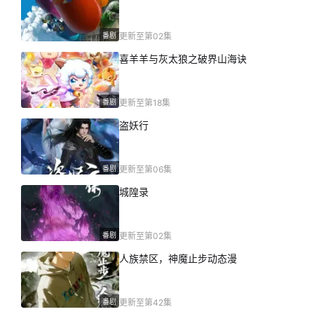
番剧
更新至第02集
喜羊羊与灰太狼之破界山海诀
番剧
更新至第18集
盗妖行
番剧
更新至第06集
城隍录
番剧
更新至第02集
人族禁区，神魔止步动态漫
番剧
更新至第42集