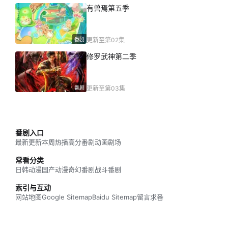
有兽焉第五季
番剧
更新至第02集
修罗武神第二季
番剧
更新至第03集
番剧入口
最新更新
本周热播
高分番剧
动画剧场
常看分类
日韩动漫
国产动漫
奇幻番剧
战斗番剧
索引与互动
网站地图
Google Sitemap
Baidu Sitemap
留言求番
网站数据概况 -
最近活跃访客
22
今日访问人数
517
今日访问量