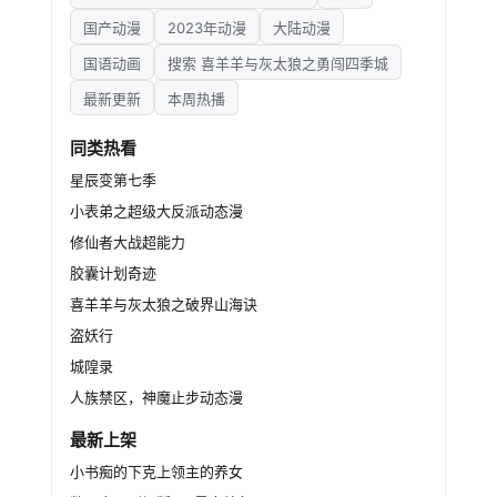
国产动漫
2023年动漫
大陆动漫
国语动画
搜索 喜羊羊与灰太狼之勇闯四季城
最新更新
本周热播
同类热看
星辰变第七季
小表弟之超级大反派动态漫
修仙者大战超能力
胶囊计划奇迹
喜羊羊与灰太狼之破界山海诀
盗妖行
城隍录
人族禁区，神魔止步动态漫
最新上架
小书痴的下克上领主的养女