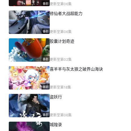
番剧
更新至第06集
修仙者大战超能力
番剧
更新至第06集
胶囊计划奇迹
番剧
更新至第02集
喜羊羊与灰太狼之破界山海诀
番剧
更新至第18集
盗妖行
番剧
更新至第06集
城隍录