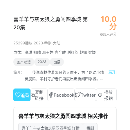
10.0
喜羊羊与灰太狼之勇闯四季城 第
分
20集
665人评分
·
2023
·
·
25299播放
番剧
大陆
声优：
张琳
祖晴
邓玉婷
高全胜
刘红韵
赵娜
梁颖
2023
国产动漫
国语
简介：
传说森林住着邪恶的大魔王，为了帮助小精
[展开]
灵脱险，羊村守护者们再度出击勇闯四季城。不
料，途中喜羊羊竟意外变成无法自控的“破影大
王”，时而清醒，时而捣乱，让整个旅途笑料百
复制
播放
Facebook
Twitter
追番
出。羊狼们一路闯关进阶“勇者”能力，同时寻找
链接
报错
“净化”喜羊羊的方法。而另一面，大魔王对这群
“不速之客”自然不会束手就擒。谁又将会成为下
喜羊羊与灰太狼之勇闯四季城 相关推荐
一个战胜魔王的勇者传奇呢？
喜羊羊与灰太狼之勇闯四季城 详情
番剧