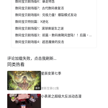
数码宝贝剧场版6：暴走特急
数码宝贝剧场版7：古代数码兽复活
数码宝贝剧场版8：究极力量！爆裂模式发动
数码宝贝特别篇：X进化
数码宝贝剧场版1：滚球兽诞生之谜
数码宝贝剧场版3：前篇・数码兽飓风登陆！！后篇・超绝进化！
数码宝贝剧场版4：超恶魔兽的反击
评论加载失败，点击我刷新...
同类热看
星辰变第七季
番剧
更新至第02集
小表弟之超级大反派动态漫