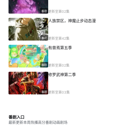
番剧
更新至第02集
人族禁区，神魔止步动态漫
番剧
更新至第42集
有兽焉第五季
番剧
更新至第02集
修罗武神第二季
番剧
更新至第03集
番剧入口
最新更新
本周热播
高分番剧
动画剧场