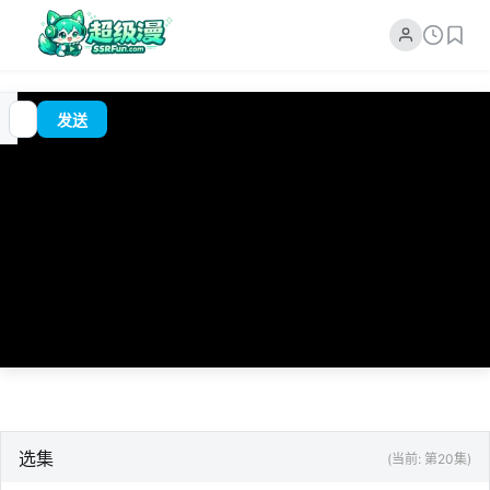
追
00:00
?
发送
番
/
0:00
选集
(当前: 第20集)