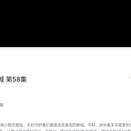
 第58集
颖
小精灵脱险，羊村守护者们再度出击勇闯四季城。不料，途中喜羊羊竟意外