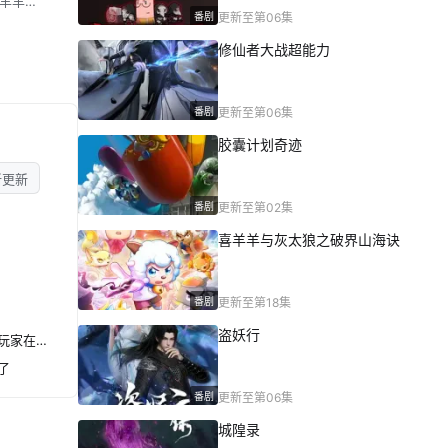
喜羊羊的
番剧
更新至第06集
修仙者大战超能力
番剧
更新至第06集
胶囊计划奇迹
新更新
番剧
更新至第02集
喜羊羊与灰太狼之破界山海诀
番剧
更新至第18集
盗妖行
地狱模式～喜欢速通游戏的玩家在废设定异世界无双～第二季
了
番剧
更新至第06集
城隍录