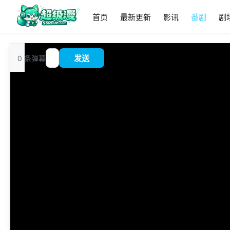
首页
最新更新
影讯
番剧
剧
追
0
条弹幕
发送
?
番
00:00
/
0:00