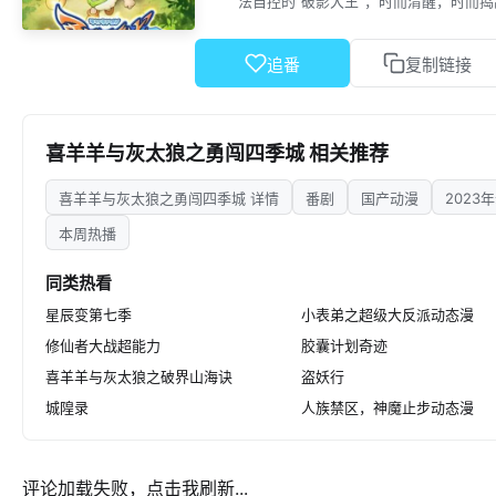
法自控的“破影大王”，时而清醒，时而捣
方法。而另一面，大魔王对这群“不速之
追番
复制链接
喜羊羊与灰太狼之勇闯四季城 相关推荐
喜羊羊与灰太狼之勇闯四季城 详情
番剧
国产动漫
2023
本周热播
同类热看
星辰变第七季
小表弟之超级大反派动态漫
修仙者大战超能力
胶囊计划奇迹
喜羊羊与灰太狼之破界山海诀
盗妖行
城隍录
人族禁区，神魔止步动态漫
评论加载失败，点击我刷新...