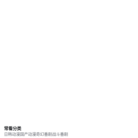
常看分类
日韩动漫
国产动漫
奇幻番剧
战斗番剧