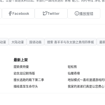
乱，让整个旅途笑料百出。羊狼们一路闯关进阶“勇者”能力，同时寻找“净化”
客”自然不会束手就擒。谁又将会成为下一个战胜魔王的勇者传奇呢？
Facebook
Twitter
播放报错
年动漫
大陆动漫
国语动画
搜索 喜羊羊与灰太狼之勇闯四季城
最
最新上架
提欧奥特曼
轻松熊
幼女战记剧场版
仙履奇缘
擅长逃跑的殿下第二季
描绘直至生命尽头
我家的弟弟们真是让您费心