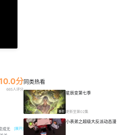
第46集
第47集
第48集
第49集
第50集
第51集
第52集
第53集
第54集
第55集
第56集
第57集
第58集
第59集
第60集
10.0分
同类热看
665人评分
星辰变第七季
番剧
更新至第02集
小表弟之超级大反派动态漫
变成无
[展开]