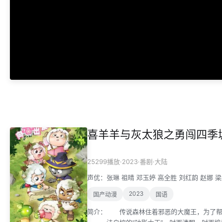
喜羊羊与灰太狼之勇闯四季城
·
2023
·
·
25299播放
番剧
大陆
声优：
张琳
祖晴
邓玉婷
高全胜
刘红韵
赵娜
梁
2023
国产动漫
国语
简介：
传说森林住着邪恶的大魔王，为了帮助