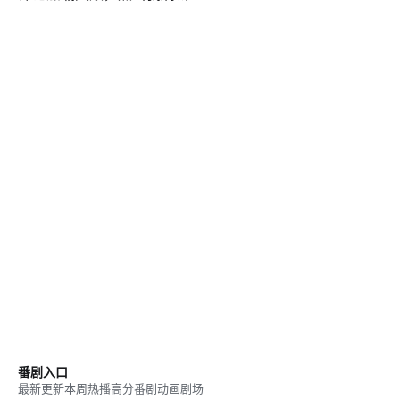
番剧入口
最新更新
本周热播
高分番剧
动画剧场