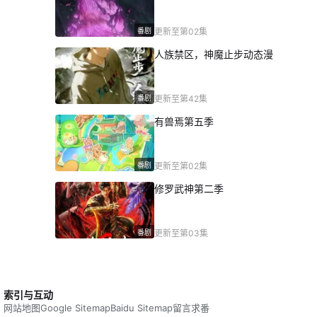
番剧
更新至第02集
人族禁区，神魔止步动态漫
番剧
更新至第42集
有兽焉第五季
番剧
更新至第02集
修罗武神第二季
番剧
更新至第03集
索引与互动
网站地图
Google Sitemap
Baidu Sitemap
留言求番