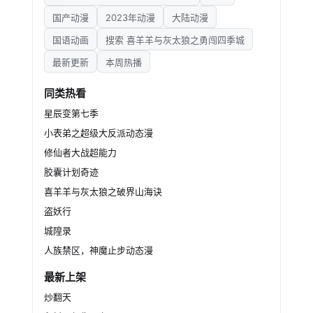
国产动漫
2023年动漫
大陆动漫
国语动画
搜索 喜羊羊与灰太狼之勇闯四季城
最新更新
本周热播
同类热看
星辰变第七季
小表弟之超级大反派动态漫
修仙者大战超能力
胶囊计划奇迹
喜羊羊与灰太狼之破界山海诀
盗妖行
城隍录
人族禁区，神魔止步动态漫
最新上架
炒翻天