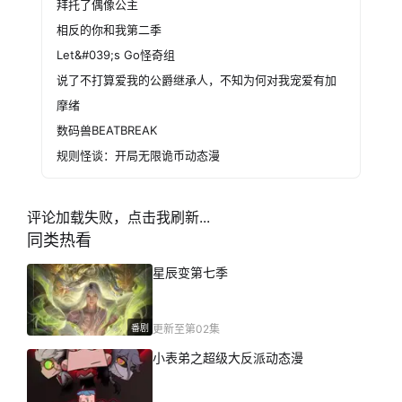
拜托了偶像公主
相反的你和我第二季
Let&#039;s Go怪奇组
说了不打算爱我的公爵继承人，不知为何对我宠爱有加
摩绪
数码兽BEATBREAK
规则怪谈：开局无限诡币动态漫
评论加载失败，点击我刷新...
同类热看
星辰变第七季
番剧
更新至第02集
小表弟之超级大反派动态漫