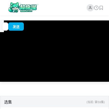
追
00:00
?
发送
番
/
0:00
选集
(当前: 第59集)