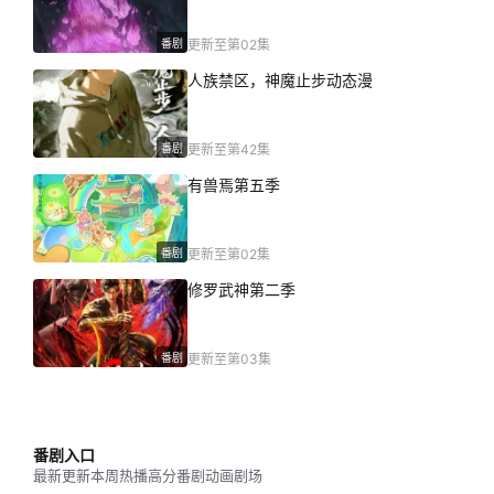
番剧
更新至第02集
人族禁区，神魔止步动态漫
番剧
更新至第42集
有兽焉第五季
番剧
更新至第02集
修罗武神第二季
番剧
更新至第03集
番剧入口
最新更新
本周热播
高分番剧
动画剧场