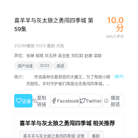
10.0
喜羊羊与灰太狼之勇闯四季城 第
分
59集
665人评分
·
2023
·
·
25299播放
番剧
大陆
声优：
张琳
祖晴
邓玉婷
高全胜
刘红韵
赵娜
梁颖
2023
国产动漫
国语
简介：
传说森林住着邪恶的大魔王，为了帮助小精
[展开]
灵脱险，羊村守护者们再度出击勇闯四季城。不
料，途中喜羊羊竟意外变成无法自控的“破影大
王”，时而清醒，时而捣乱，让整个旅途笑料百
复制
播放
Facebook
Twitter
追番
出。羊狼们一路闯关进阶“勇者”能力，同时寻找
链接
报错
“净化”喜羊羊的方法。而另一面，大魔王对这群
“不速之客”自然不会束手就擒。谁又将会成为下
喜羊羊与灰太狼之勇闯四季城 相关推荐
一个战胜魔王的勇者传奇呢？
喜羊羊与灰太狼之勇闯四季城 详情
番剧