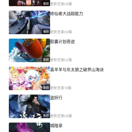
番剧
更新至第06集
修仙者大战超能力
番剧
更新至第06集
胶囊计划奇迹
番剧
更新至第02集
喜羊羊与灰太狼之破界山海诀
番剧
更新至第18集
盗妖行
番剧
更新至第06集
城隍录