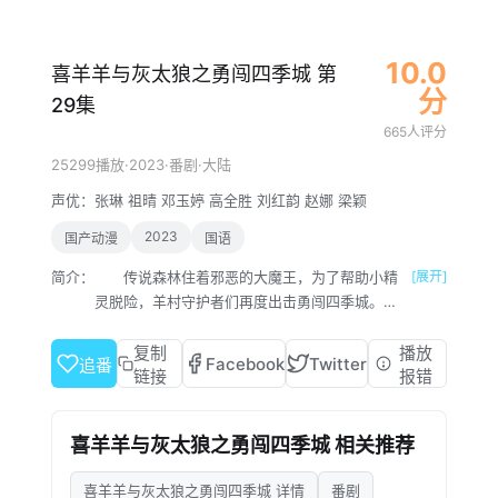
10.0
喜羊羊与灰太狼之勇闯四季城 第
分
29集
665人评分
·
2023
·
·
25299播放
番剧
大陆
声优：
张琳
祖晴
邓玉婷
高全胜
刘红韵
赵娜
梁颖
2023
国产动漫
国语
简介：
传说森林住着邪恶的大魔王，为了帮助小精
[展开]
灵脱险，羊村守护者们再度出击勇闯四季城。不
料，途中喜羊羊竟意外变成无法自控的“破影大
王”，时而清醒，时而捣乱，让整个旅途笑料百
复制
播放
Facebook
Twitter
追番
出。羊狼们一路闯关进阶“勇者”能力，同时寻找
链接
报错
“净化”喜羊羊的方法。而另一面，大魔王对这群
“不速之客”自然不会束手就擒。谁又将会成为下
喜羊羊与灰太狼之勇闯四季城 相关推荐
一个战胜魔王的勇者传奇呢？
喜羊羊与灰太狼之勇闯四季城 详情
番剧