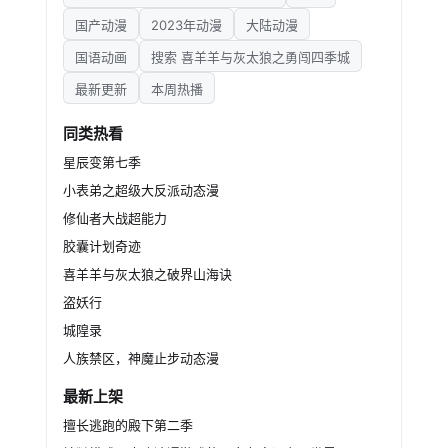
国产动漫
2023年动漫
大陆动漫
国语动画
搜索 喜羊羊与灰太狼之勇闯四季城
最新更新
本周热播
同类热看
星辰变第七季
小表弟之超级大反派动态漫
修仙者大战超能力
胶囊计划奇迹
喜羊羊与灰太狼之破界山海诀
盗妖行
城隍录
人族禁区，神魔止步动态漫
最新上架
擅长逃跑的殿下第二季