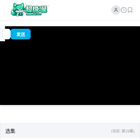
追
00:00
?
发送
番
/
0:00
选集
(当前: 第29集)