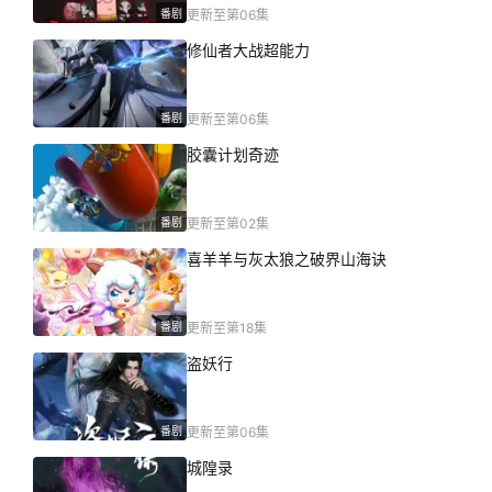
番剧
更新至第06集
修仙者大战超能力
番剧
更新至第06集
胶囊计划奇迹
番剧
更新至第02集
喜羊羊与灰太狼之破界山海诀
番剧
更新至第18集
盗妖行
番剧
更新至第06集
城隍录