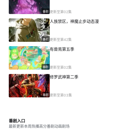
番剧
更新至第02集
人族禁区，神魔止步动态漫
番剧
更新至第42集
有兽焉第五季
番剧
更新至第02集
修罗武神第二季
番剧
更新至第03集
番剧入口
最新更新
本周热播
高分番剧
动画剧场