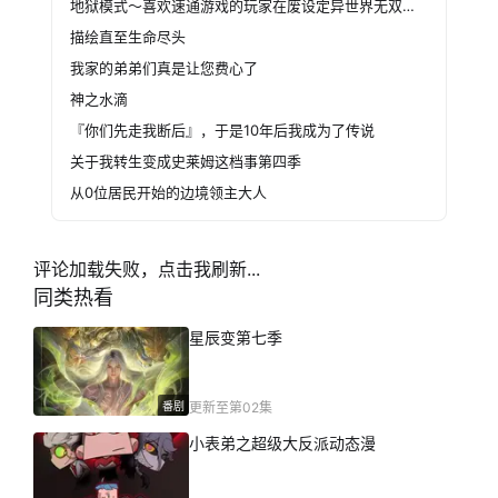
地狱模式～喜欢速通游戏的玩家在废设定异世界无双～第二季
描绘直至生命尽头
我家的弟弟们真是让您费心了
神之水滴
『你们先走我断后』，于是10年后我成为了传说
关于我转生变成史莱姆这档事第四季
从0位居民开始的边境领主大人
评论加载失败，点击我刷新...
同类热看
星辰变第七季
番剧
更新至第02集
小表弟之超级大反派动态漫