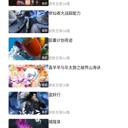
番剧
更新至第06集
修仙者大战超能力
番剧
更新至第06集
胶囊计划奇迹
番剧
更新至第02集
喜羊羊与灰太狼之破界山海诀
番剧
更新至第18集
盗妖行
番剧
更新至第06集
城隍录