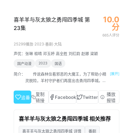
10.0
喜羊羊与灰太狼之勇闯四季城 第
分
23集
665人评分
·
2023
·
·
25299播放
番剧
大陆
声优：
张琳
祖晴
邓玉婷
高全胜
刘红韵
赵娜
梁颖
2023
国产动漫
国语
简介：
传说森林住着邪恶的大魔王，为了帮助小精
[展开]
灵脱险，羊村守护者们再度出击勇闯四季城。不
料，途中喜羊羊竟意外变成无法自控的“破影大
王”，时而清醒，时而捣乱，让整个旅途笑料百
复制
播放
Facebook
Twitter
追番
出。羊狼们一路闯关进阶“勇者”能力，同时寻找
链接
报错
“净化”喜羊羊的方法。而另一面，大魔王对这群
“不速之客”自然不会束手就擒。谁又将会成为下
喜羊羊与灰太狼之勇闯四季城 相关推荐
一个战胜魔王的勇者传奇呢？
喜羊羊与灰太狼之勇闯四季城 详情
番剧