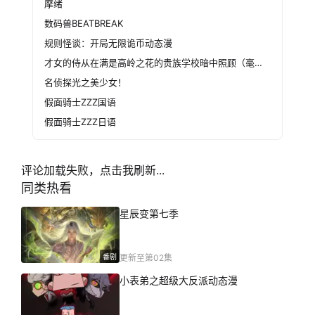
摩绪
数码兽BEATBREAK
规则怪谈：开局无限诡币动态漫
才女的侍从在满是高岭之花的贵族学校暗中照顾（毫无生活自理能力的）学院第一大小姐
名侦探光之美少女！
假面骑士ZZZ国语
假面骑士ZZZ日语
评论加载失败，点击我刷新...
同类热看
星辰变第七季
番剧
更新至第02集
小表弟之超级大反派动态漫