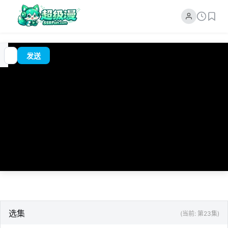
追
00:00
?
发送
番
/
0:00
选集
(当前: 第23集)