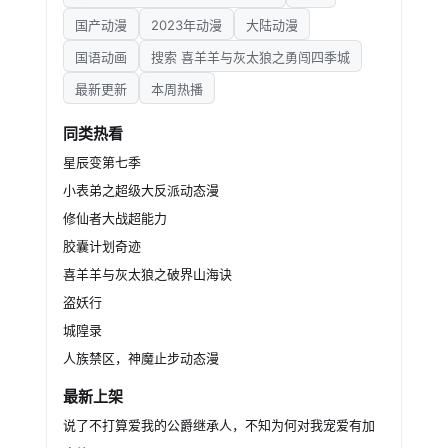
国产动漫
2023年动漫
大陆动漫
国语动画
搜索 喜羊羊与灰太狼之勇闯四季城
最新更新
本周热播
同类热看
星辰变第七季
小表弟之超级大反派动态漫
修仙者大战超能力
胶囊计划奇迹
喜羊羊与灰太狼之破界山海诀
盗妖行
城隍录
人族禁区，神魔止步动态漫
最新上架
说了不打算爱我的公爵继承人，不知为何对我宠爱有加