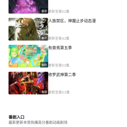
番剧
更新至第02集
人族禁区，神魔止步动态漫
番剧
更新至第42集
有兽焉第五季
番剧
更新至第02集
修罗武神第二季
番剧
更新至第03集
番剧入口
最新更新
本周热播
高分番剧
动画剧场