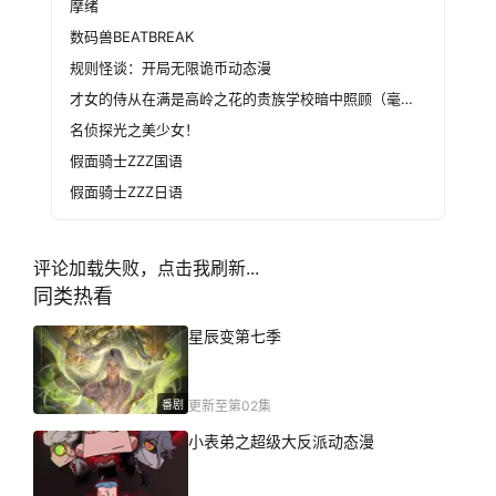
摩绪
数码兽BEATBREAK
规则怪谈：开局无限诡币动态漫
才女的侍从在满是高岭之花的贵族学校暗中照顾（毫无生活自理能力的）学院第一大小姐
名侦探光之美少女！
假面骑士ZZZ国语
假面骑士ZZZ日语
评论加载失败，点击我刷新...
同类热看
星辰变第七季
番剧
更新至第02集
小表弟之超级大反派动态漫