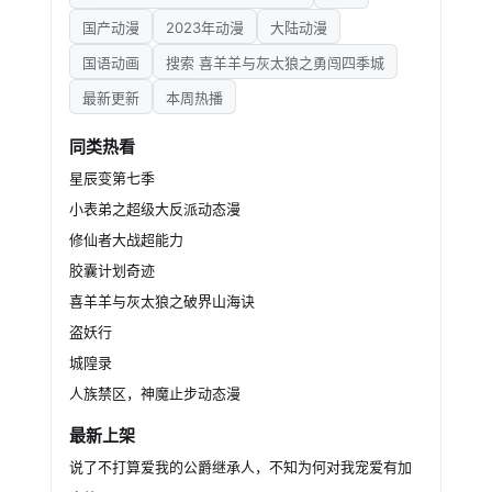
国产动漫
2023年动漫
大陆动漫
国语动画
搜索 喜羊羊与灰太狼之勇闯四季城
最新更新
本周热播
同类热看
星辰变第七季
小表弟之超级大反派动态漫
修仙者大战超能力
胶囊计划奇迹
喜羊羊与灰太狼之破界山海诀
盗妖行
城隍录
人族禁区，神魔止步动态漫
最新上架
说了不打算爱我的公爵继承人，不知为何对我宠爱有加