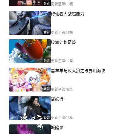
番剧
更新至第06集
修仙者大战超能力
番剧
更新至第06集
胶囊计划奇迹
番剧
更新至第02集
喜羊羊与灰太狼之破界山海诀
番剧
更新至第18集
盗妖行
番剧
更新至第06集
城隍录