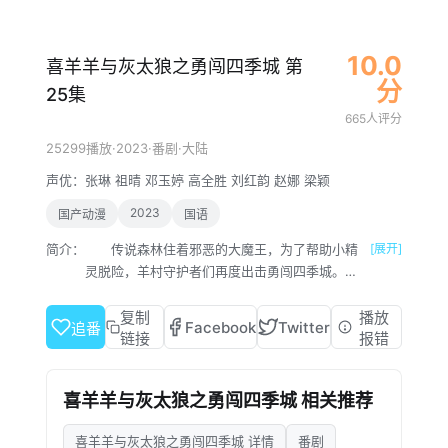
10.0
喜羊羊与灰太狼之勇闯四季城 第
分
25集
665人评分
·
2023
·
·
25299播放
番剧
大陆
声优：
张琳
祖晴
邓玉婷
高全胜
刘红韵
赵娜
梁颖
2023
国产动漫
国语
简介：
传说森林住着邪恶的大魔王，为了帮助小精
[展开]
灵脱险，羊村守护者们再度出击勇闯四季城。不
料，途中喜羊羊竟意外变成无法自控的“破影大
王”，时而清醒，时而捣乱，让整个旅途笑料百
复制
播放
Facebook
Twitter
追番
出。羊狼们一路闯关进阶“勇者”能力，同时寻找
链接
报错
“净化”喜羊羊的方法。而另一面，大魔王对这群
“不速之客”自然不会束手就擒。谁又将会成为下
喜羊羊与灰太狼之勇闯四季城 相关推荐
一个战胜魔王的勇者传奇呢？
喜羊羊与灰太狼之勇闯四季城 详情
番剧