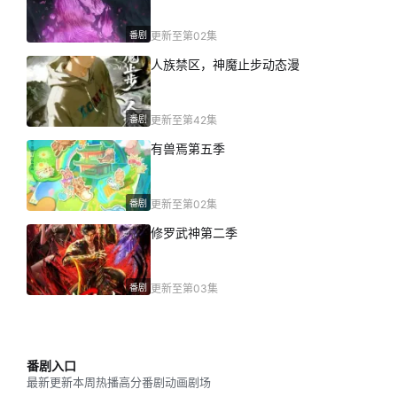
番剧
更新至第02集
人族禁区，神魔止步动态漫
番剧
更新至第42集
有兽焉第五季
番剧
更新至第02集
修罗武神第二季
番剧
更新至第03集
番剧入口
最新更新
本周热播
高分番剧
动画剧场