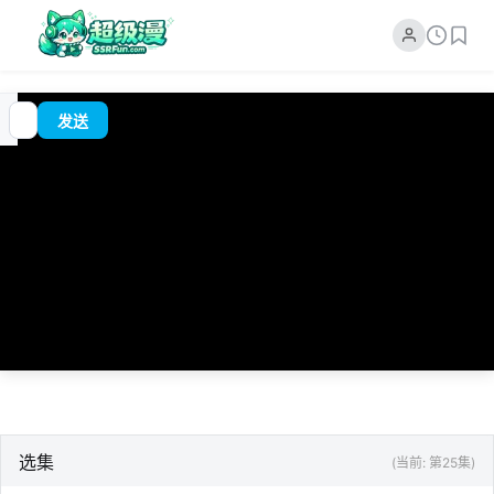
追
00:00
?
发送
番
/
0:00
选集
(当前: 第25集)