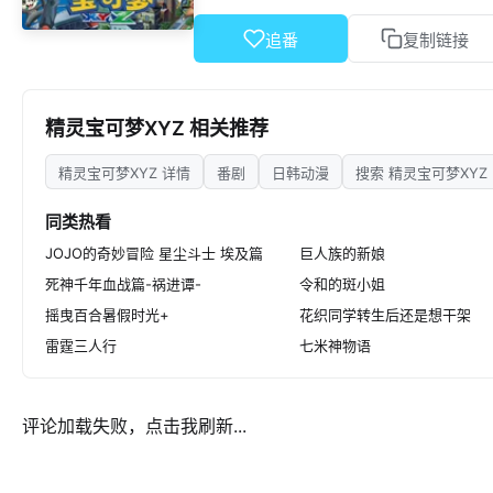
追番
复制链接
精灵宝可梦XYZ 相关推荐
精灵宝可梦XYZ 详情
番剧
日韩动漫
搜索 精灵宝可梦XYZ
同类热看
JOJO的奇妙冒险 星尘斗士 埃及篇
巨人族的新娘
死神千年血战篇-祸进谭-
令和的斑小姐
摇曳百合暑假时光+
花织同学转生后还是想干架
雷霆三人行
七米神物语
评论加载失败，点击我刷新...