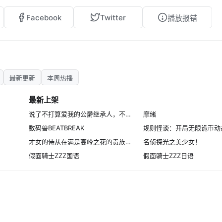
Facebook
Twitter
播放报错
最新更新
本周热播
最新上架
说了不打算爱我的公爵继承人，不知为何对我宠爱有加
摩绪
数码兽BEATBREAK
规则怪谈：开局无限诡币动
才女的侍从在满是高岭之花的贵族学校暗中照顾（毫无生活自理能力的）学院第一大小姐
名侦探光之美少女！
假面骑士ZZZ国语
假面骑士ZZZ日语