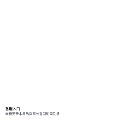
番剧入口
最新更新
本周热播
高分番剧
动画剧场