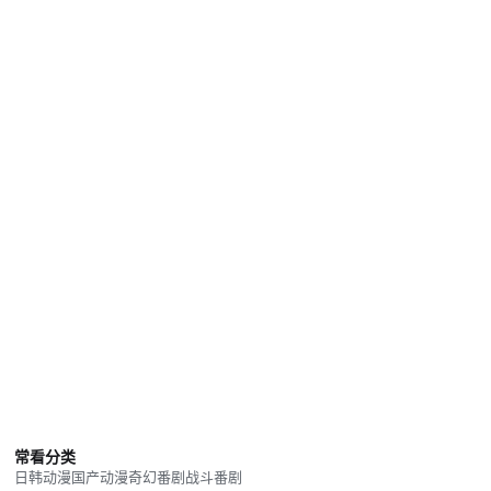
常看分类
日韩动漫
国产动漫
奇幻番剧
战斗番剧