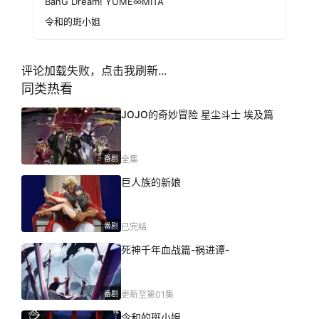
BanG Dream! YUME∞MITA
令和的斑小姐
评论加载失败，点击我刷新...
同类热看
JOJO的奇妙冒险 星尘斗士 埃及篇
番剧
全集
巨人族的新娘
番剧
已完结
死神千年血战篇-祸进谭-
番剧
更新至第01集
令和的斑小姐