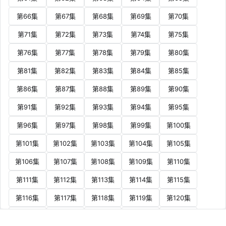
第66集
第67集
第68集
第69集
第70集
第71集
第72集
第73集
第74集
第75集
第76集
第77集
第78集
第79集
第80集
第81集
第82集
第83集
第84集
第85集
第86集
第87集
第88集
第89集
第90集
第91集
第92集
第93集
第94集
第95集
第96集
第97集
第98集
第99集
第100集
第101集
第102集
第103集
第104集
第105集
第106集
第107集
第108集
第109集
第110集
第111集
第112集
第113集
第114集
第115集
第116集
第117集
第118集
第119集
第120集
第121集
第122集
第123集
第124集
第125集