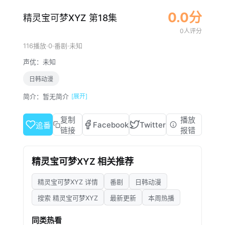
第126集
第127集
第128集
第129集
第130集
0.0分
精灵宝可梦XYZ 第18集
第131集
第132集
第133集
第134集
第135集
0人评分
第136集
第137集
第138集
第139集
第140集
·
0
·
·
116播放
番剧
未知
声优：
未知
第141集
第142集
第143集
第144集
第145集
日韩动漫
第146集
简介：
暂无简介
[展开]
复制
播放
Facebook
Twitter
追番
链接
报错
精灵宝可梦XYZ 相关推荐
精灵宝可梦XYZ 详情
番剧
日韩动漫
搜索 精灵宝可梦XYZ
最新更新
本周热播
同类热看