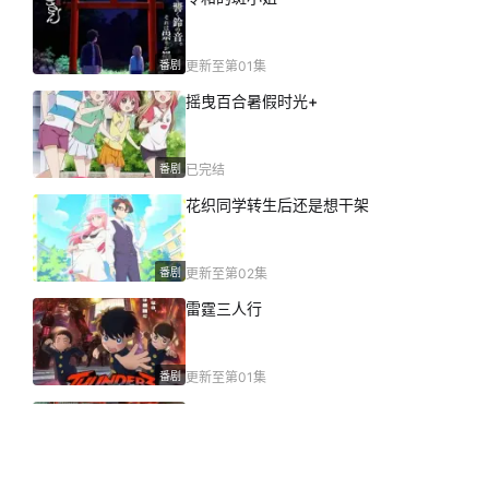
番剧
更新至第01集
摇曳百合暑假时光+
番剧
已完结
花织同学转生后还是想干架
番剧
更新至第02集
雷霆三人行
番剧
更新至第01集
七米神物语
番剧
更新至第01集