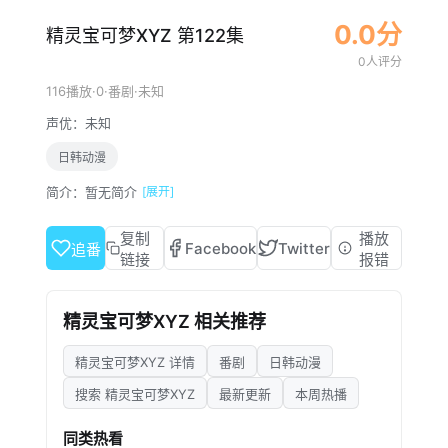
第126集
第127集
第128集
第129集
第130集
0.0分
精灵宝可梦XYZ 第122集
第131集
第132集
第133集
第134集
第135集
0人评分
第136集
第137集
第138集
第139集
第140集
·
0
·
·
116播放
番剧
未知
声优：
未知
第141集
第142集
第143集
第144集
第145集
日韩动漫
第146集
简介：
暂无简介
[展开]
复制
播放
Facebook
Twitter
追番
链接
报错
精灵宝可梦XYZ 相关推荐
精灵宝可梦XYZ 详情
番剧
日韩动漫
搜索 精灵宝可梦XYZ
最新更新
本周热播
同类热看