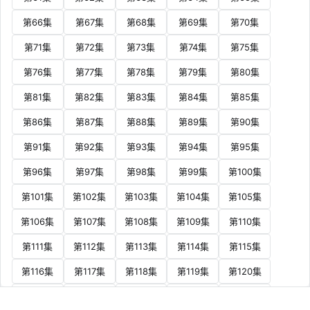
第66集
第67集
第68集
第69集
第70集
第71集
第72集
第73集
第74集
第75集
第76集
第77集
第78集
第79集
第80集
第81集
第82集
第83集
第84集
第85集
第86集
第87集
第88集
第89集
第90集
第91集
第92集
第93集
第94集
第95集
第96集
第97集
第98集
第99集
第100集
第101集
第102集
第103集
第104集
第105集
第106集
第107集
第108集
第109集
第110集
第111集
第112集
第113集
第114集
第115集
第116集
第117集
第118集
第119集
第120集
第121集
第122集
第123集
第124集
第125集