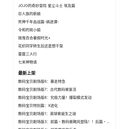
JOJO的奇妙冒险 星尘斗士 埃及篇
巨人族的新娘
死神千年血战篇-祸进谭-
令和的斑小姐
摇曳百合暑假时光+
花织同学转生后还是想干架
雷霆三人行
七米神物语
最新上架
数码宝贝剧场版6：暴走特急
数码宝贝剧场版7：古代数码兽复活
数码宝贝剧场版8：究极力量！爆裂模式发动
数码宝贝特别篇：X进化
数码宝贝剧场版1：滚球兽诞生之谜
数码宝贝剧场版3：前篇・数码兽飓风登陆！！后篇・超绝进化！