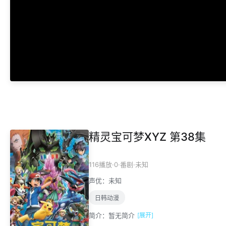
精灵宝可梦XYZ 第38集
·
0
·
·
116播放
番剧
未知
声优：
未知
日韩动漫
简介：
暂无简介
[展开]