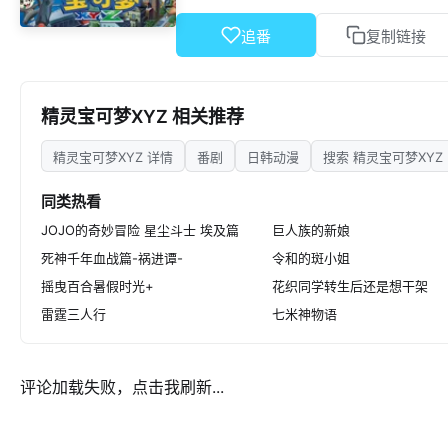
追番
复制链接
精灵宝可梦XYZ 相关推荐
精灵宝可梦XYZ 详情
番剧
日韩动漫
搜索 精灵宝可梦XYZ
同类热看
JOJO的奇妙冒险 星尘斗士 埃及篇
巨人族的新娘
死神千年血战篇-祸进谭-
令和的斑小姐
摇曳百合暑假时光+
花织同学转生后还是想干架
雷霆三人行
七米神物语
评论加载失败，点击我刷新...