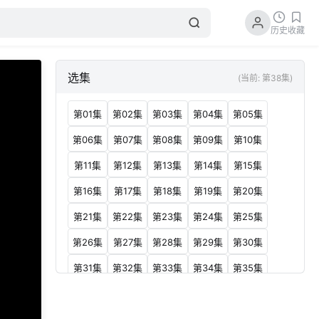
历史
收藏
选集
(当前: 第38集)
第01集
第02集
第03集
第04集
第05集
第06集
第07集
第08集
第09集
第10集
第11集
第12集
第13集
第14集
第15集
第16集
第17集
第18集
第19集
第20集
第21集
第22集
第23集
第24集
第25集
第26集
第27集
第28集
第29集
第30集
第31集
第32集
第33集
第34集
第35集
第36集
第37集
第38集
第39集
第40集
第41集
第42集
第43集
第44集
第45集