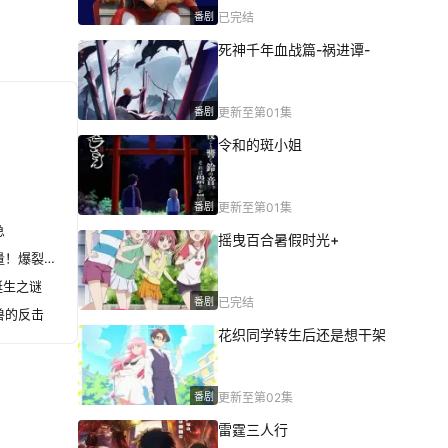
番剧
已完结
第106集
第107集
第108集
第109集
第110集
死神千年血战篇-祸进谭-
第111集
第112集
第113集
第114集
第115集
第116集
第117集
第118集
第119集
第120集
番剧
更新至第01集
第121集
第122集
第123集
第124集
第125集
令和的斑小姐
第126集
第127集
第128集
第129集
第130集
第131集
第132集
第133集
第134集
第135集
番剧
更新至第01集
急
第136集
第137集
第138集
第139集
第140集
摇曳百合暑假时光+
数码宝贝剧场版8：究极力量！爆裂模式发动
第141集
第142集
第143集
第144集
第145集
诞生之谜
番剧
已完结
第146集
兽的反击
花织同学转生后还是想干架
番剧
更新至第02集
雷霆三人行