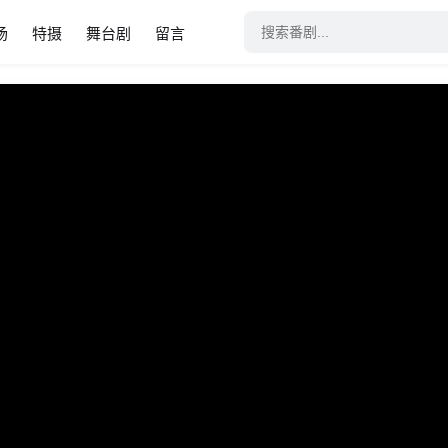
场
特摄
舞台剧
留言