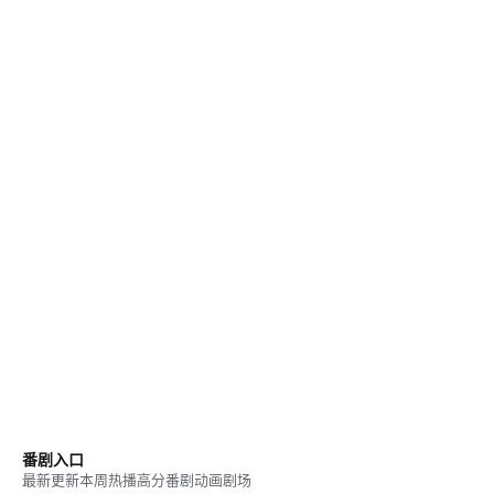
番剧入口
最新更新
本周热播
高分番剧
动画剧场