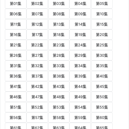
第01集
第02集
第03集
第04集
第05集
第06集
第07集
第08集
第09集
第10集
第11集
第12集
第13集
第14集
第15集
第16集
第17集
第18集
第19集
第20集
第21集
第22集
第23集
第24集
第25集
第26集
第27集
第28集
第29集
第30集
第31集
第32集
第33集
第34集
第35集
第36集
第37集
第38集
第39集
第40集
第41集
第42集
第43集
第44集
第45集
第46集
第47集
第48集
第49集
第50集
第51集
第52集
第53集
第54集
第55集
第56集
第57集
第58集
第59集
第60集
第61集
第62集
第63集
第64集
第65集