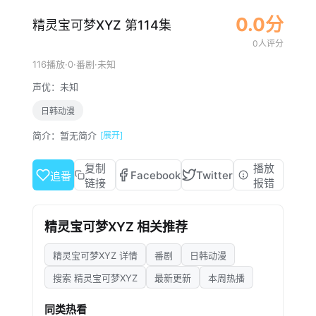
第126集
第127集
第128集
第129集
第130集
0.0分
精灵宝可梦XYZ 第114集
第131集
第132集
第133集
第134集
第135集
0人评分
第136集
第137集
第138集
第139集
第140集
·
0
·
·
116播放
番剧
未知
声优：
未知
第141集
第142集
第143集
第144集
第145集
日韩动漫
第146集
简介：
暂无简介
[展开]
复制
播放
Facebook
Twitter
追番
链接
报错
精灵宝可梦XYZ 相关推荐
精灵宝可梦XYZ 详情
番剧
日韩动漫
搜索 精灵宝可梦XYZ
最新更新
本周热播
同类热看