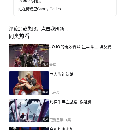
LV999的村民
蛀在糖糖里Candy Caries
评论加载失败，点击我刷新...
同类热看
JOJO的奇妙冒险 星尘斗士 埃及篇
番剧
全集
巨人族的新娘
番剧
已完结
死神千年血战篇-祸进谭-
番剧
更新至第01集
令和的斑小姐