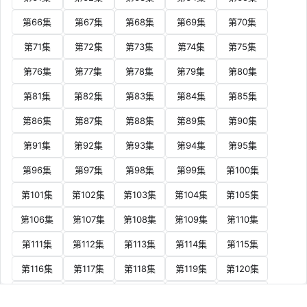
第66集
第67集
第68集
第69集
第70集
第71集
第72集
第73集
第74集
第75集
第76集
第77集
第78集
第79集
第80集
第81集
第82集
第83集
第84集
第85集
第86集
第87集
第88集
第89集
第90集
第91集
第92集
第93集
第94集
第95集
第96集
第97集
第98集
第99集
第100集
第101集
第102集
第103集
第104集
第105集
第106集
第107集
第108集
第109集
第110集
第111集
第112集
第113集
第114集
第115集
第116集
第117集
第118集
第119集
第120集
第121集
第122集
第123集
第124集
第125集