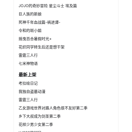
JOJO的奇妙冒险 星尘斗士 埃及篇
巨人族的新娘
死神千年血战篇-祸进谭-
令和的斑小姐
摇曳百合暑假时光+
花织同学转生后还是想干架
雷霆三人行
七米神物语
最新上架
考拉绘日记
我独自盗墓动漫
雷霆三人行
乙女游戏世界对路人角色很不友好第二季
乡下大叔成为剑圣第二季
花样少男少女第二季