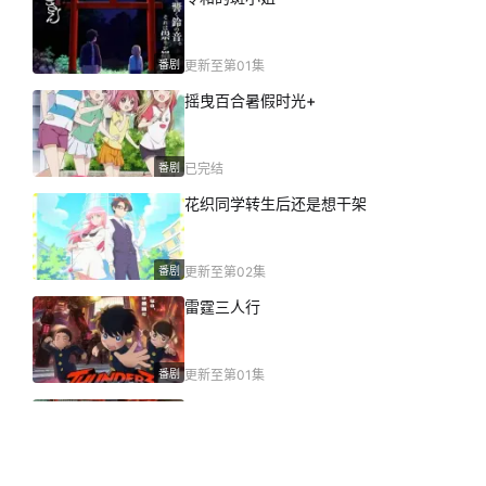
番剧
更新至第01集
摇曳百合暑假时光+
番剧
已完结
花织同学转生后还是想干架
番剧
更新至第02集
雷霆三人行
番剧
更新至第01集
七米神物语
番剧
更新至第01集