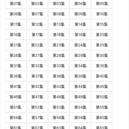
第01集
第02集
第03集
第04集
第05集
第06集
第07集
第08集
第09集
第10集
第11集
第12集
第13集
第14集
第15集
第16集
第17集
第18集
第19集
第20集
第21集
第22集
第23集
第24集
第25集
第26集
第27集
第28集
第29集
第30集
第31集
第32集
第33集
第34集
第35集
第36集
第37集
第38集
第39集
第40集
第41集
第42集
第43集
第44集
第45集
第46集
第47集
第48集
第49集
第50集
第51集
第52集
第53集
第54集
第55集
第56集
第57集
第58集
第59集
第60集
第61集
第62集
第63集
第64集
第65集