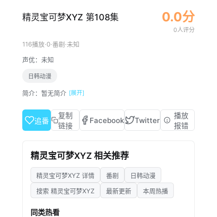
第126集
第127集
第128集
第129集
第130集
0.0分
精灵宝可梦XYZ 第108集
第131集
第132集
第133集
第134集
第135集
0人评分
第136集
第137集
第138集
第139集
第140集
·
0
·
·
116播放
番剧
未知
声优：
未知
第141集
第142集
第143集
第144集
第145集
日韩动漫
第146集
简介：
暂无简介
[展开]
复制
播放
Facebook
Twitter
追番
链接
报错
精灵宝可梦XYZ 相关推荐
精灵宝可梦XYZ 详情
番剧
日韩动漫
搜索 精灵宝可梦XYZ
最新更新
本周热播
同类热看