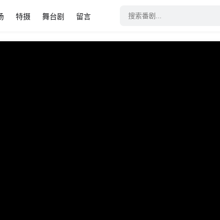
场
特摄
舞台剧
留言