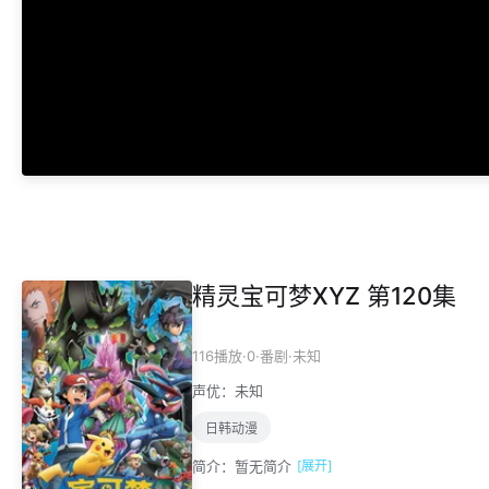
精灵宝可梦XYZ 第120集
·
0
·
·
116播放
番剧
未知
声优：
未知
日韩动漫
简介：
暂无简介
[展开]