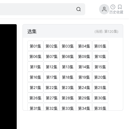
历史
收藏
选集
(当前: 第120集)
第01集
第02集
第03集
第04集
第05集
第06集
第07集
第08集
第09集
第10集
第11集
第12集
第13集
第14集
第15集
第16集
第17集
第18集
第19集
第20集
第21集
第22集
第23集
第24集
第25集
第26集
第27集
第28集
第29集
第30集
第31集
第32集
第33集
第34集
第35集
第36集
第37集
第38集
第39集
第40集
第41集
第42集
第43集
第44集
第45集