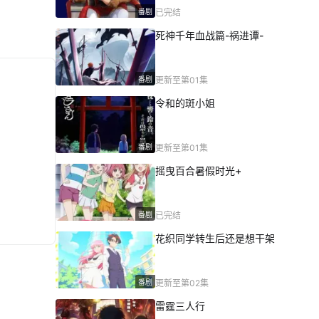
番剧
已完结
第106集
第107集
第108集
第109集
第110集
死神千年血战篇-祸进谭-
第111集
第112集
第113集
第114集
第115集
第116集
第117集
第118集
第119集
第120集
番剧
更新至第01集
第121集
第122集
第123集
第124集
第125集
令和的斑小姐
第126集
第127集
第128集
第129集
第130集
第131集
第132集
第133集
第134集
第135集
番剧
更新至第01集
第136集
第137集
第138集
第139集
第140集
摇曳百合暑假时光+
第141集
第142集
第143集
第144集
第145集
番剧
已完结
第146集
花织同学转生后还是想干架
番剧
更新至第02集
雷霆三人行