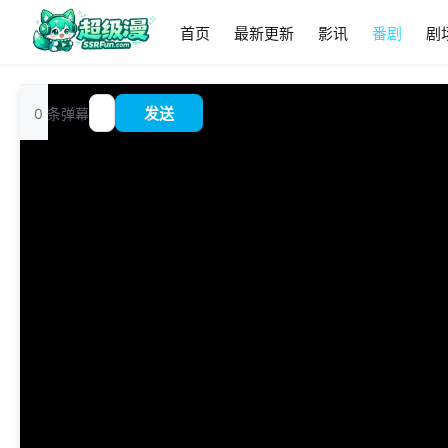
首页
最新更新
影讯
番剧
剧
追
0
条弹幕
发送
?
番
00:00
/
0:00